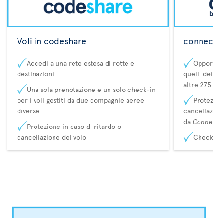
Voli in codeshare
connecta
Accedi a una rete estesa di rotte e
Opportu
destinazioni
quelli dei 
altre 275 d
Una sola prenotazione e un solo check-in
per i voli gestiti da due compagnie aeree
Protezio
diverse
cancellazi
da
Connec
Protezione in caso di ritardo o
cancellazione del volo
Check-i