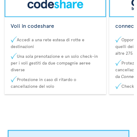
Voli in codeshare
connecta
Accedi a una rete estesa di rotte e
Opportu
destinazioni
quelli dei 
altre 275 d
Una sola prenotazione e un solo check-in
per i voli gestiti da due compagnie aeree
Protezio
diverse
cancellazi
da
Connec
Protezione in caso di ritardo o
cancellazione del volo
Check-i