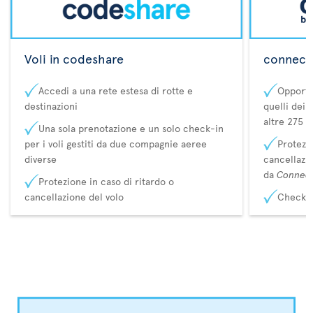
Voli in codeshare
connecta
Accedi a una rete estesa di rotte e
Opportu
destinazioni
quelli dei 
altre 275 d
Una sola prenotazione e un solo check-in
per i voli gestiti da due compagnie aeree
Protezio
diverse
cancellazi
da
Connec
Protezione in caso di ritardo o
cancellazione del volo
Check-i