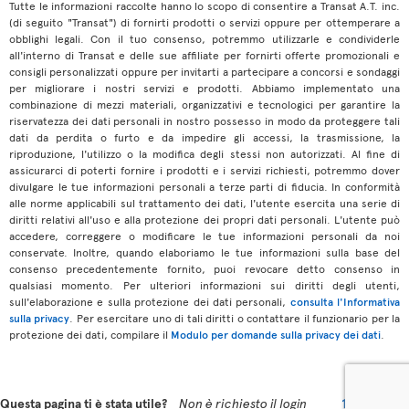
Tutte le informazioni raccolte hanno lo scopo di consentire a Transat A.T. inc.
(di seguito "Transat") di fornirti prodotti o servizi oppure per ottemperare a
obblighi legali. Con il tuo consenso, potremmo utilizzarle e condividerle
all'interno di Transat e delle sue affiliate per fornirti offerte promozionali e
consigli personalizzati oppure per invitarti a partecipare a concorsi e sondaggi
per migliorare i nostri servizi e prodotti. Abbiamo implementato una
combinazione di mezzi materiali, organizzativi e tecnologici per garantire la
riservatezza dei dati personali in nostro possesso in modo da proteggere tali
dati da perdita o furto e da impedire gli accessi, la trasmissione, la
riproduzione, l'utilizzo o la modifica degli stessi non autorizzati. Al fine di
assicurarci di poterti fornire i prodotti e i servizi richiesti, potremmo dover
divulgare le tue informazioni personali a terze parti di fiducia. In conformità
alle norme applicabili sul trattamento dei dati, l'utente esercita una serie di
diritti relativi all'uso e alla protezione dei propri dati personali. L'utente può
accedere, correggere o modificare le tue informazioni personali da noi
conservate. Inoltre, quando elaboriamo le tue informazioni sulla base del
consenso precedentemente fornito, puoi revocare detto consenso in
qualsiasi momento. Per ulteriori informazioni sui diritti degli utenti,
sull'elaborazione e sulla protezione dei dati personali,
consulta l'Informativa
sulla privacy
. Per esercitare uno di tali diritti o contattare il funzionario per la
protezione dei dati, compilare il
Modulo per domande sulla privacy dei dati
.
Questa pagina ti è stata utile?
Non è richiesto il login
17
11