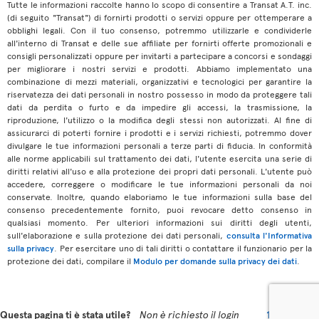
Tutte le informazioni raccolte hanno lo scopo di consentire a Transat A.T. inc.
(di seguito "Transat") di fornirti prodotti o servizi oppure per ottemperare a
obblighi legali. Con il tuo consenso, potremmo utilizzarle e condividerle
all'interno di Transat e delle sue affiliate per fornirti offerte promozionali e
consigli personalizzati oppure per invitarti a partecipare a concorsi e sondaggi
per migliorare i nostri servizi e prodotti. Abbiamo implementato una
combinazione di mezzi materiali, organizzativi e tecnologici per garantire la
riservatezza dei dati personali in nostro possesso in modo da proteggere tali
dati da perdita o furto e da impedire gli accessi, la trasmissione, la
riproduzione, l'utilizzo o la modifica degli stessi non autorizzati. Al fine di
assicurarci di poterti fornire i prodotti e i servizi richiesti, potremmo dover
divulgare le tue informazioni personali a terze parti di fiducia. In conformità
alle norme applicabili sul trattamento dei dati, l'utente esercita una serie di
diritti relativi all'uso e alla protezione dei propri dati personali. L'utente può
accedere, correggere o modificare le tue informazioni personali da noi
conservate. Inoltre, quando elaboriamo le tue informazioni sulla base del
consenso precedentemente fornito, puoi revocare detto consenso in
qualsiasi momento. Per ulteriori informazioni sui diritti degli utenti,
sull'elaborazione e sulla protezione dei dati personali,
consulta l'Informativa
sulla privacy
. Per esercitare uno di tali diritti o contattare il funzionario per la
protezione dei dati, compilare il
Modulo per domande sulla privacy dei dati
.
Questa pagina ti è stata utile?
Non è richiesto il login
17
11