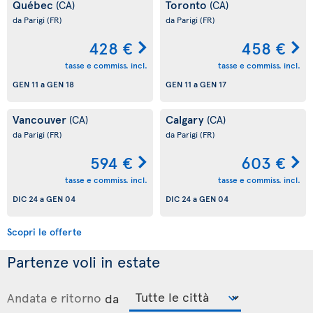
Québec
Toronto
(CA)
(CA)
da Parigi
(FR)
da Parigi
(FR)
428 €
458 €
tasse e commiss. incl.
tasse e commiss. incl.
GEN 11
a
GEN 18
GEN 11
a
GEN 17
Vancouver
Calgary
(CA)
(CA)
da Parigi
(FR)
da Parigi
(FR)
594 €
603 €
tasse e commiss. incl.
tasse e commiss. incl.
DIC 24
a
GEN 04
DIC 24
a
GEN 04
Scopri le offerte
Partenze voli in estate
Andata e ritorno
da