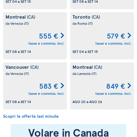
SET 04
a
SET 15
SET 08
a
SET 14
Montreal
Toronto
(CA)
(CA)
da Venezia
(IT)
da Roma
(IT)
555 €
579 €
tasse e commiss. incl.
tasse e commiss. incl.
SET 08
a
SET 14
SET 04
a
SET 15
Vancouver
Montreal
(CA)
(CA)
da Venezia
(IT)
da Lamezia
(IT)
583 €
849 €
tasse e commiss. incl.
tasse e commiss. incl.
SET 08
a
SET 14
AGO 20
a
AGO 26
Scopri le offerte last minute