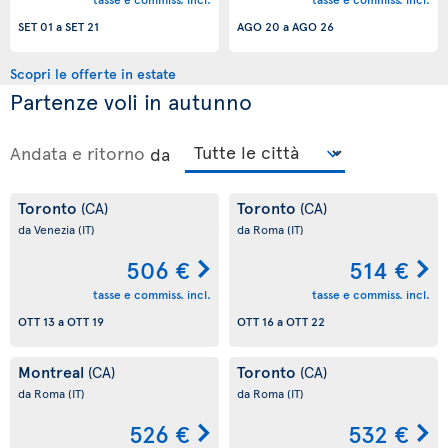
SET 01
a
SET 21
AGO 20
a
AGO 26
Scopri le offerte in estate
Partenze voli in autunno
Andata e ritorno
da
Toronto
Toronto
(CA)
(CA)
da Venezia
(IT)
da Roma
(IT)
506 €
514 €
tasse e commiss. incl.
tasse e commiss. incl.
OTT 13
a
OTT 19
OTT 16
a
OTT 22
Montreal
Toronto
(CA)
(CA)
da Roma
(IT)
da Roma
(IT)
526 €
532 €