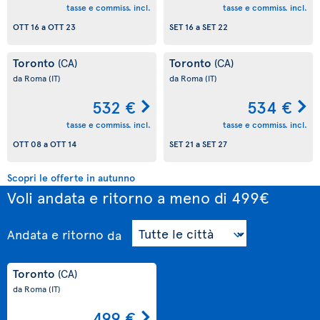
tasse e commiss. incl.
tasse e commiss. incl.
OTT 16
a
OTT 23
SET 16
a
SET 22
Toronto
Toronto
(CA)
(CA)
da Roma
(IT)
da Roma
(IT)
532 €
534 €
tasse e commiss. incl.
tasse e commiss. incl.
OTT 08
a
OTT 14
SET 21
a
SET 27
Scopri le offerte in autunno
Voli andata e ritorno a meno di 499€
Andata e ritorno
da
Toronto
(CA)
da Roma
(IT)
499 €