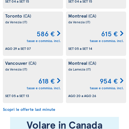
SET 04
a
SET 15
SET 04
a
SET 15
Toronto
Montreal
(CA)
(CA)
da Venezia
(IT)
da Venezia
(IT)
586 €
615 €
tasse e commiss. incl.
tasse e commiss. incl.
AGO 29
a
SET 07
SET 05
a
SET 14
Vancouver
Montreal
(CA)
(CA)
da Venezia
(IT)
da Lamezia
(IT)
618 €
954 €
tasse e commiss. incl.
tasse e commiss. incl.
SET 05
a
SET 13
AGO 20
a
AGO 26
Scopri le offerte last minute