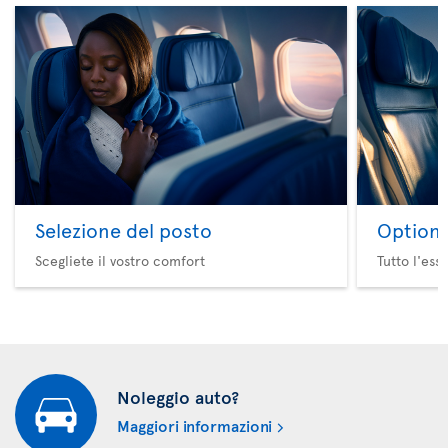
Selezione del posto
Option 
Scegliete il vostro comfort
Tutto l'ess
Noleggio auto?
Maggiori informazioni