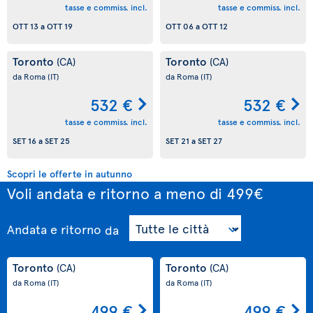
tasse e commiss. incl.
tasse e commiss. incl.
OTT 13
a
OTT 19
OTT 06
a
OTT 12
Toronto
Toronto
(CA)
(CA)
da Roma
(IT)
da Roma
(IT)
532 €
532 €
tasse e commiss. incl.
tasse e commiss. incl.
SET 16
a
SET 25
SET 21
a
SET 27
Scopri le offerte in autunno
Voli andata e ritorno a meno di 499€
Andata e ritorno
da
Toronto
Toronto
(CA)
(CA)
da Roma
(IT)
da Roma
(IT)
499 €
499 €