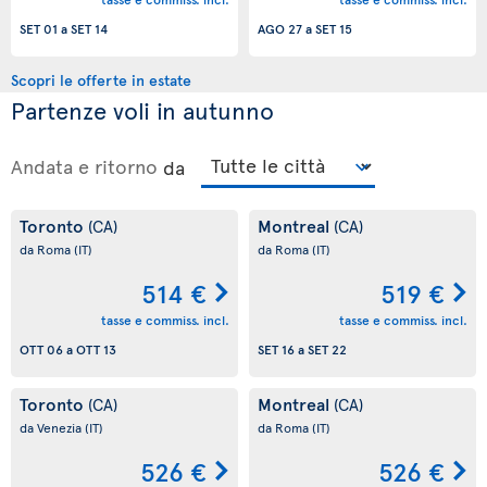
SET 01
a
SET 14
AGO 27
a
SET 15
Scopri le offerte in estate
Partenze voli in autunno
Andata e ritorno
da
Toronto
Montreal
(CA)
(CA)
da Roma
(IT)
da Roma
(IT)
514 €
519 €
tasse e commiss. incl.
tasse e commiss. incl.
OTT 06
a
OTT 13
SET 16
a
SET 22
Toronto
Montreal
(CA)
(CA)
da Venezia
(IT)
da Roma
(IT)
526 €
526 €