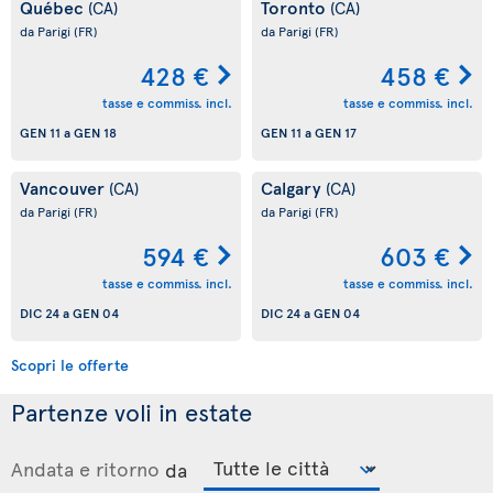
Québec
Toronto
(CA)
(CA)
da Parigi
(FR)
da Parigi
(FR)
428 €
458 €
tasse e commiss. incl.
tasse e commiss. incl.
GEN 11
a
GEN 18
GEN 11
a
GEN 17
Vancouver
Calgary
(CA)
(CA)
da Parigi
(FR)
da Parigi
(FR)
594 €
603 €
tasse e commiss. incl.
tasse e commiss. incl.
DIC 24
a
GEN 04
DIC 24
a
GEN 04
Scopri le offerte
Partenze voli in estate
Andata e ritorno
da