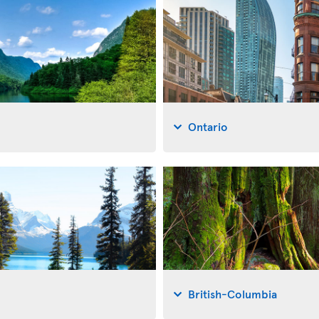
Ontario
British-Columbia