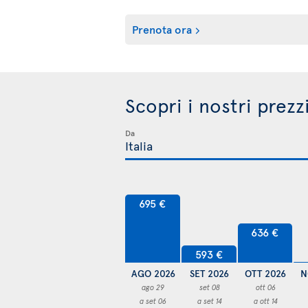
Prenota ora
Scopri i nostri prezz
Da
695 €
636 €
593 €
AGO 2026
SET 2026
OTT 2026
N
ago 29
set 08
ott 06
a set 06
a set 14
a ott 14