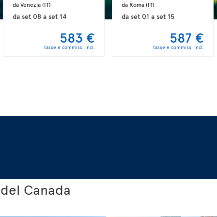
da Venezia 
(IT)
da Roma 
(IT)
da
set 08
a
set 14
da
set 01
a
set 15
583 €
587 €
tasse e commiss. incl.
tasse e commiss. incl.
 del Canada