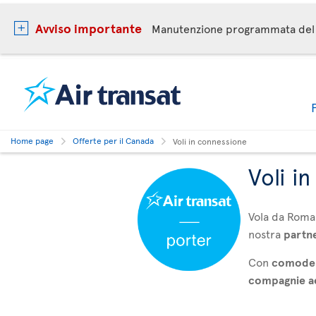
Avviso importante
Manutenzione programmata del 
Home page
Offerte per il Canada
Voli in connessione
Voli i
Vola da Roma
nostra
partn
Con
comode 
compagnie aer