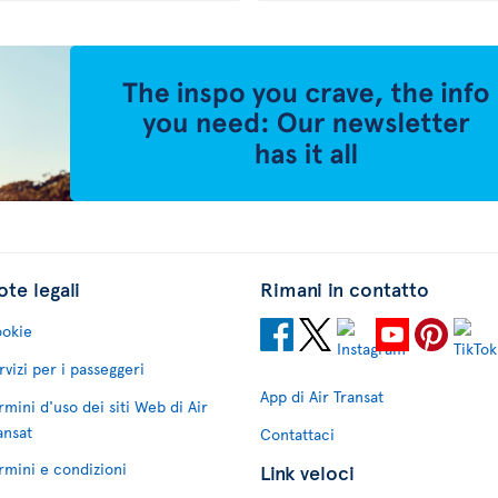
te legali
Rimani in contatto
okie
rvizi per i passeggeri
App di Air Transat
rmini d'uso dei siti Web di Air
ansat
Contattaci
rmini e condizioni
Link veloci