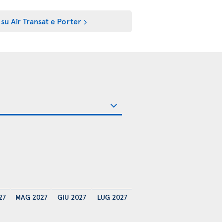
 su Air Transat e Porter
27
MAG 2027
GIU 2027
LUG 2027