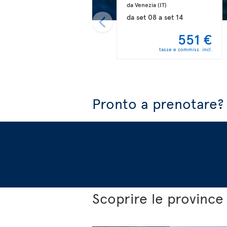
da Venezia 
(IT)
da
set 08
a
set 14
551 €
tasse e commiss. incl.
Pronto a prenotare?
Scoprire le province