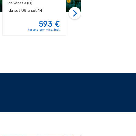
da Venezia 
(IT)
da Roma 
(IT)
da
set 08
a
set 14
da
ago 31
a
set 15
593 €
597 €
tasse e commiss. incl.
tasse e commiss. incl.