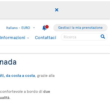
1
Gestisci la mia prenotazione
Italiano -
EURO
Informazioni
Contattaci
anada
niti, da costa a costa
, grazie alla
a confortevole a bordo di
due
ualità
.