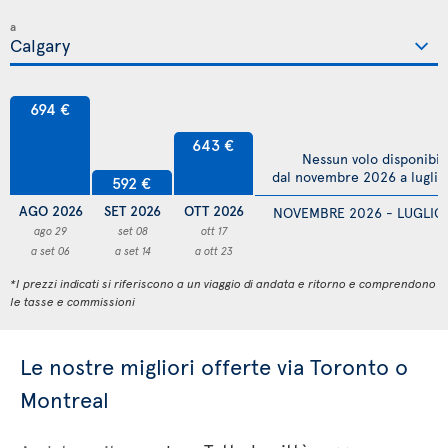
a
694 €
643 €
Nessun volo disponibil
dal novembre 2026 a lugli
592 €
AGO 2026
SET 2026
OTT 2026
NOVEMBRE 2026 - LUGLIO
ago 29
set 08
ott 17
a set 06
a set 14
a ott 23
*I prezzi indicati si riferiscono a un viaggio di andata e ritorno e comprendono
le tasse e commissioni
Le nostre migliori offerte via Toronto o
Montreal