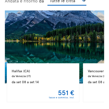
Andata e ritorno
da
Halifax 
(CA)
Vancouver 
(C
da Venezia 
(IT)
da Venezia 
(IT)
da
set 08
a
set 14
da
set 08
a
s
551 €
tasse e commiss. incl.