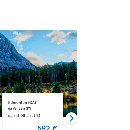
Edmonton 
(CA)
Edmonton 
(CA)
da Venezia 
(IT)
da Roma 
(IT)
da
set 08
a
set 14
da
ago 31
a
set 15
592 €
597 €