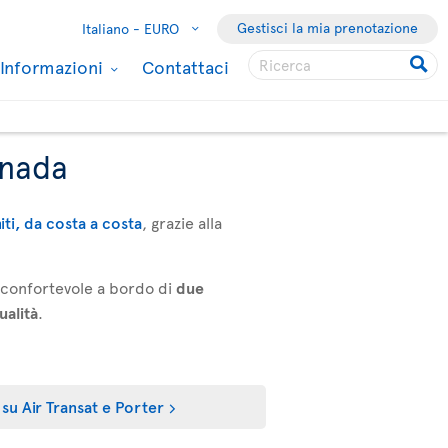
Gestisci la mia prenotazione
Italiano -
EURO
Informazioni
Contattaci
anada
niti, da costa a costa
, grazie alla
a confortevole a bordo di
due
ualità
.
 su Air Transat e Porter