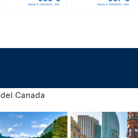
tasse e commiss. incl.
tasse e commiss. incl.
 del Canada