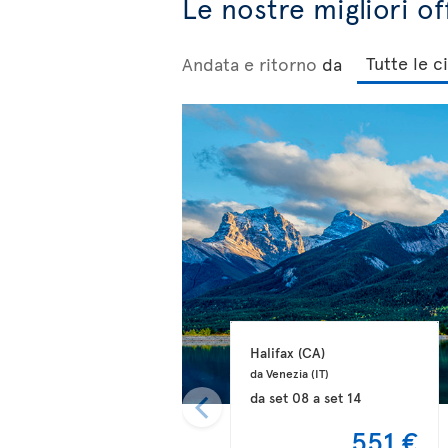
Le nostre migliori o
Andata e ritorno
da
Halifax 
(CA)
da Venezia 
(IT)
da
set 08
a
set 14
551 €