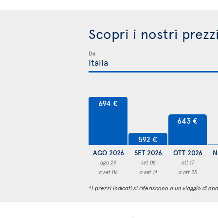
Scopri i nostri prezz
Da
694 €
643 €
592 €
AGO 2026
SET 2026
OTT 2026
N
ago 29
set 08
ott 17
a set 06
a set 14
a ott 23
*I prezzi indicati si riferiscono a un viaggio di