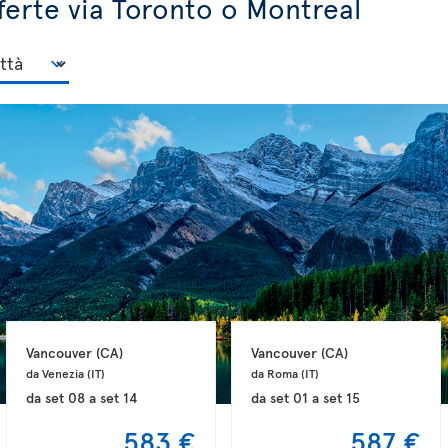
fferte via Toronto o Montreal
Vancouver 
(CA)
Vancouver 
(CA)
da Venezia 
(IT)
da Roma 
(IT)
da
set 08
a
set 14
da
set 01
a
set 15
583 €
587 €