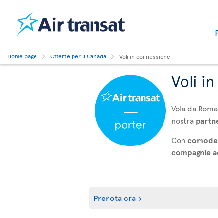
Home page
Offerte per il Canada
Voli in connessione
Voli i
Vola da Roma
nostra
partn
Con
comode 
compagnie aer
Prenota ora