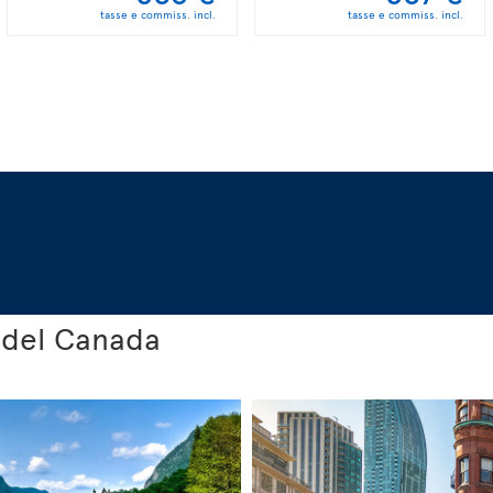
tasse e commiss. incl.
tasse e commiss. incl.
 del Canada