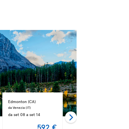
Edmonton 
(CA)
Edmonton 
(CA)
da Venezia 
(IT)
da Roma 
(IT)
da
set 08
a
set 14
da
ago 31
a
set 15
592 €
597 €