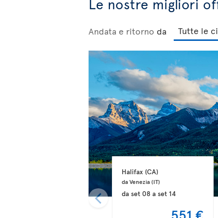
Le nostre migliori o
Andata e ritorno
da
Halifax 
(CA)
da Venezia 
(IT)
da
set 08
a
set 14
551 €