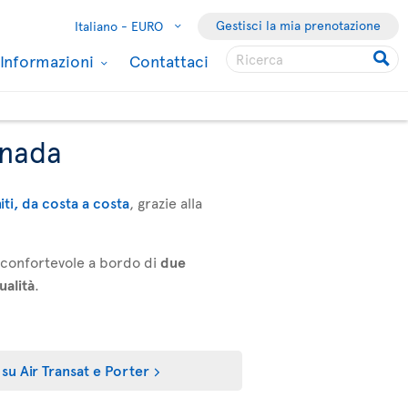
Gestisci la mia prenotazione
Italiano -
EURO
Informazioni
Contattaci
anada
niti, da costa a costa
, grazie alla
a confortevole a bordo di
due
ualità
.
 su Air Transat e Porter