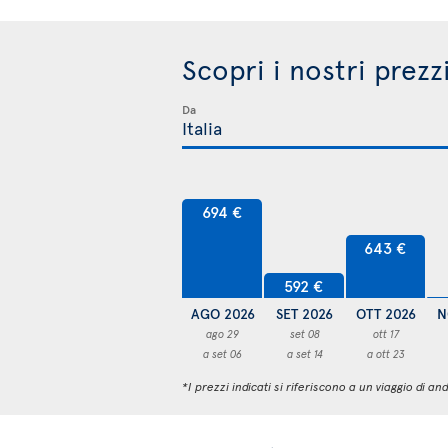
Scopri i nostri prezz
Da
694 €
643 €
592 €
AGO 2026
SET 2026
OTT 2026
N
ago 29
set 08
ott 17
a set 06
a set 14
a ott 23
*I prezzi indicati si riferiscono a un viaggio di