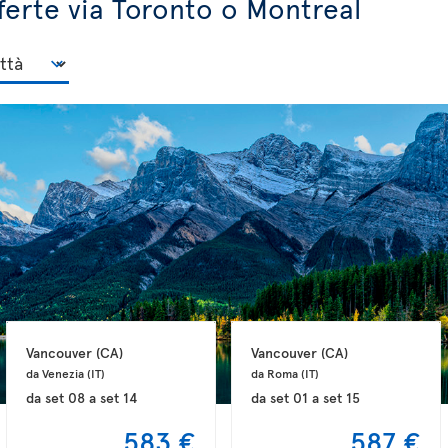
fferte via Toronto o Montreal
Vancouver 
(CA)
Vancouver 
(CA)
da Venezia 
(IT)
da Roma 
(IT)
da
set 08
a
set 14
da
set 01
a
set 15
583 €
587 €