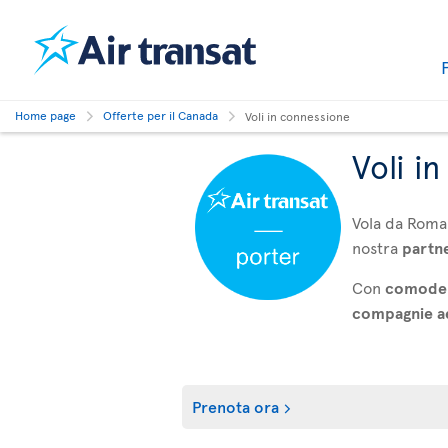
Home page
Offerte per il Canada
Voli in connessione
Voli i
Vola da Roma
nostra
partn
Con
comode 
compagnie aer
Prenota ora