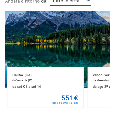
Andata e ritorno
da
Halifax 
(CA)
Vancouver 
(C
da Venezia 
(IT)
da Venezia 
(IT)
da
set 08
a
set 14
da
ago 29
a
s
551 €
tasse e commiss. incl.