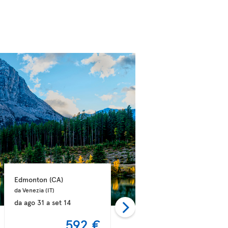
Edmonton 
(CA)
Edmonton 
(CA)
da Venezia 
(IT)
da Roma 
(IT)
da
ago 31
a
set 14
da
set 08
a
set 21
592 €
597 €