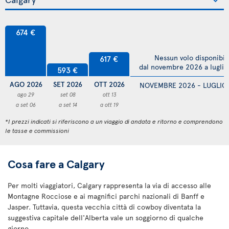
674 €
617 €
Nessun volo disponibil
dal novembre 2026 a lugli
593 €
AGO 2026
SET 2026
OTT 2026
NOVEMBRE 2026 - LUGLIO
ago 29
set 08
ott 13
a set 06
a set 14
a ott 19
*I prezzi indicati si riferiscono a un viaggio di andata e ritorno e comprendono
le tasse e commissioni
Cosa fare a Calgary
Per molti viaggiatori, Calgary rappresenta la via di accesso alle
Montagne Rocciose e ai magnifici parchi nazionali di Banff e
Jasper. Tuttavia, questa vecchia città di cowboy diventata la
suggestiva capitale dell'Alberta vale un soggiorno di qualche
giorno.