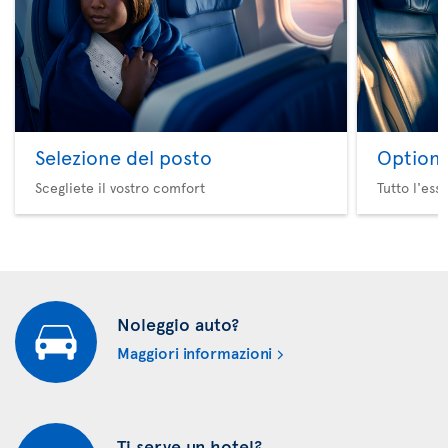
Selezione del posto
Option 
Scegliete il vostro comfort
Tutto l'ess
Noleggio auto?
Maggiori informazioni
Ti serve un hotel?