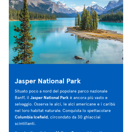
Jasper National Park
Situato poco a nord del popolare parco nazionale
Banff, il
Jasper National Park
è ancora più vasto e
selvaggio. Osserva le alci, le alci americane e i caribù
nel loro habitat naturale. Conquista lo spettacolare
Columbia Icefield
, circondato da 30 ghiacciai
scintillanti.