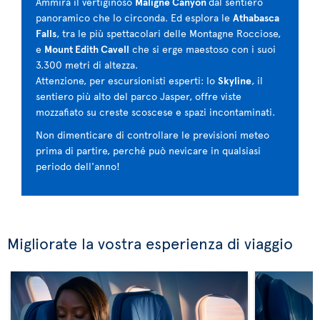
Ammira il vertiginoso
Maligne Canyon
dal sentiero
panoramico che lo circonda. Ed esplora le
Athabasca
Falls
, tra le più spettacolari delle Montagne Rocciose,
e
Mount Edith Cavell
che si erge maestoso con i suoi
3.300 metri di altezza.
Attenzione, per escursionisti esperti: lo
Skyline
, il
sentiero più alto del parco Jasper, offre viste
mozzafiato su creste scoscese e spazi incontaminati.
Non dimenticare di controllare le previsioni meteo
prima di partire, perché può nevicare in qualsiasi
periodo dell'anno!
Migliorate la vostra esperienza di viaggio