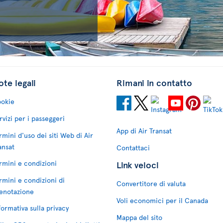
te legali
Rimani in contatto
okie
rvizi per i passeggeri
App di Air Transat
rmini d'uso dei siti Web di Air
ansat
Contattaci
rmini e condizioni
Link veloci
rmini e condizioni di
Convertitore di valuta
enotazione
Voli economici per il Canada
formativa sulla privacy
Mappa del sito