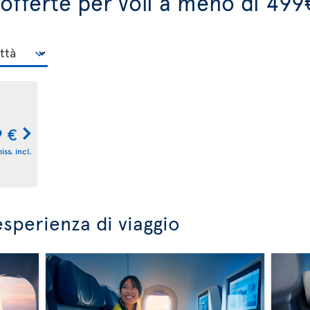
 offerte per voli a meno di 499
9 €
ss. incl.
esperienza di viaggio