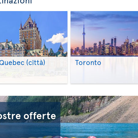
Quebec (città)
Toronto
>
>
ostre offerte