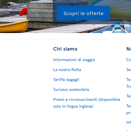
Scopri le offerte
Chi siamo
No
Informazioni di viaggio
Co
La nostra flotta
Se
Tariffe bagagli
Te
Tr
Turismo sostenibile
Te
Premi e riconoscimenti (disponibile
Te
solo in lingua inglese)
pr
In