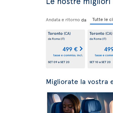
Le nostre migliori
Andata e ritorno
da
Toronto
Toronto
(CA)
(CA)
da Roma
(IT)
da Roma
(IT)
499 €
49
tasse e commiss. incl.
tasse e commi
SET 09
a
SET 20
SET 10
a
SET 20
Migliorate la vostra 