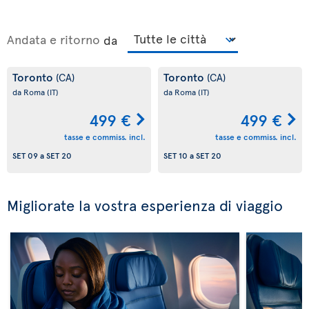
Andata e ritorno
da
Toronto
Toronto
(CA)
(CA)
da Roma
(IT)
da Roma
(IT)
499 €
499 €
tasse e commiss. incl.
tasse e commiss. incl.
SET 09
a
SET 20
SET 10
a
SET 20
Migliorate la vostra esperienza di viaggio