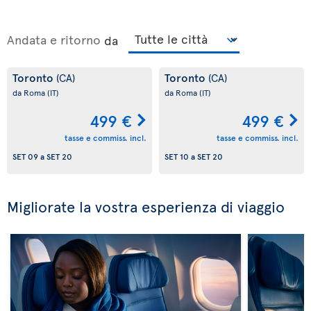
Andata e ritorno
da
Toronto
Toronto
(CA)
(CA)
da Roma
(IT)
da Roma
(IT)
499 €
499 €
tasse e commiss. incl.
tasse e commiss. incl.
SET 09
a
SET 20
SET 10
a
SET 20
Migliorate la vostra esperienza di viaggio