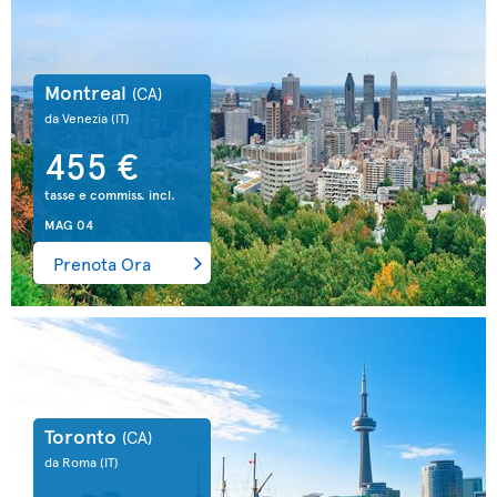
Montreal
(CA)
da Venezia
(IT)
455 €
tasse e commiss. incl.
MAG 04
Prenota Ora
Toronto
(CA)
da Roma
(IT)