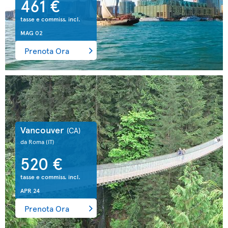
461 €
tasse e commiss. incl.
MAG 02
Prenota Ora
Vancouver
(CA)
da Roma
(IT)
520 €
tasse e commiss. incl.
APR 24
Prenota Ora