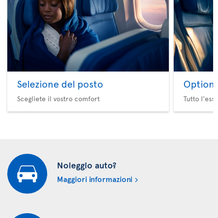
Selezione del posto
Option 
Scegliete il vostro comfort
Tutto l'ess
Noleggio auto?
Maggiori informazioni