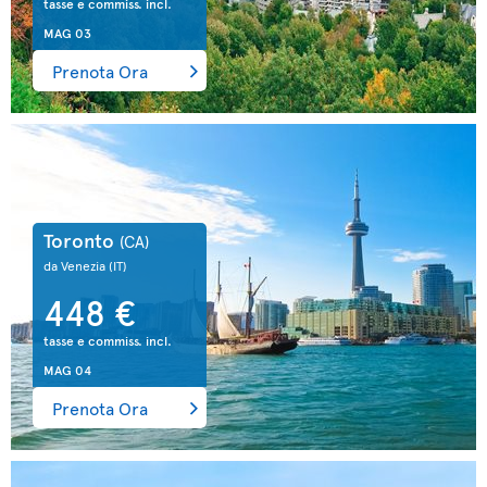
tasse e commiss. incl.
MAG 03
Prenota Ora
Toronto
(CA)
da Venezia
(IT)
448 €
tasse e commiss. incl.
MAG 04
Prenota Ora