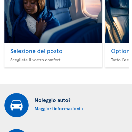
Selezione del posto
Option 
Scegliete il vostro comfort
Tutto l'ess
Noleggio auto?
Maggiori informazioni