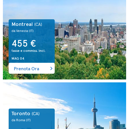
Montreal
(CA)
da Venezia
(IT)
455 €
tasse e commiss. incl.
MAG 04
Prenota Ora
Toronto
(CA)
da Roma
(IT)