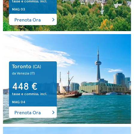
tasse e commiss. incl.
MAG 03
Prenota Ora
Toronto
(CA)
da Venezia
(IT)
448 €
tasse e commiss. incl.
MAG 04
Prenota Ora