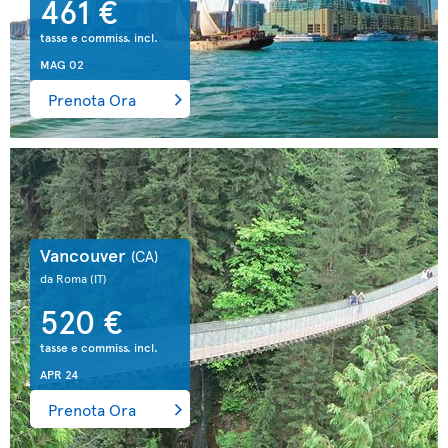
461 €
tasse e commiss. incl.
MAG 02
Prenota Ora
Vancouver
(CA)
da Roma
(IT)
520 €
tasse e commiss. incl.
APR 24
Prenota Ora