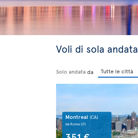
Voli di sola andat
Solo andata
da
Montreal
(CA)
da Roma
(IT)
351 €