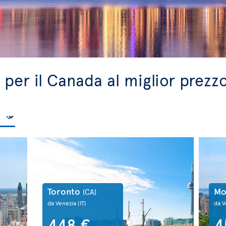
a per il Canada al miglior prezz
Toronto
Mo
(CA)
da Venezia
(IT)
da V
448 €
4