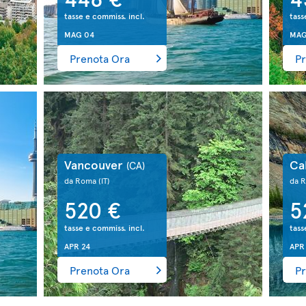
tasse e commiss. incl.
tass
MAG 04
MAG
Prenota Ora
Pr
Vancouver
Ca
(CA)
da Roma
(IT)
da 
520 €
5
tasse e commiss. incl.
tass
APR 24
APR
Prenota Ora
Pr