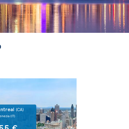
o
ntreal
(CA)
enezia
(IT)
55 €