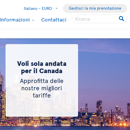
Gestisci la mia prenotazione
Italiano -
EURO
Informazioni
Contattaci
Voli sola andata
per il Canada
Approfitta delle
nostre migliori
tariffe