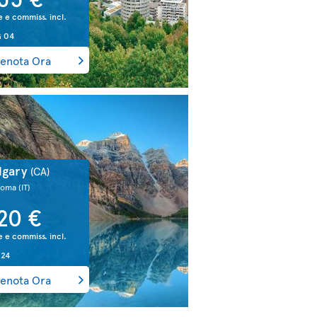
e e commiss. incl.
 04
enota Ora
lgary
(CA)
Roma
(IT)
20 €
e e commiss. incl.
 24
enota Ora