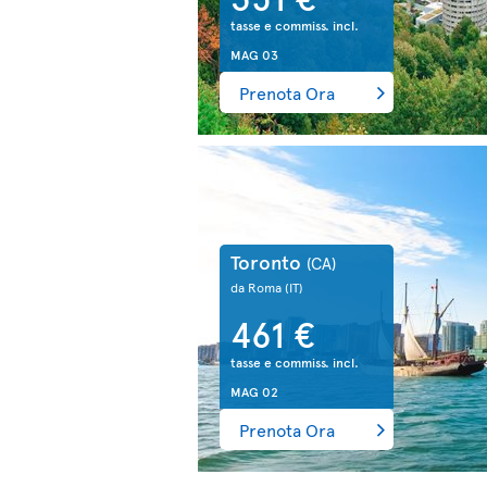
tasse e commiss. incl.
MAG 03
Prenota Ora
Toronto
(CA)
da Roma
(IT)
461 €
tasse e commiss. incl.
MAG 02
Prenota Ora