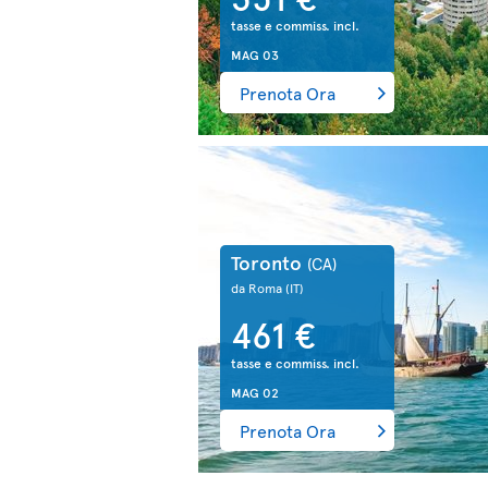
tasse e commiss. incl.
MAG 03
Prenota Ora
Toronto
(CA)
da Roma
(IT)
461 €
tasse e commiss. incl.
MAG 02
Prenota Ora