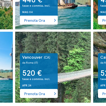
tasse e commiss. incl.
tass
MAG 04
MAG
Prenota Ora
Pr
Vancouver
Ca
(CA)
da Roma
(IT)
da 
520 €
5
tasse e commiss. incl.
tass
APR 24
APR
Prenota Ora
Pr