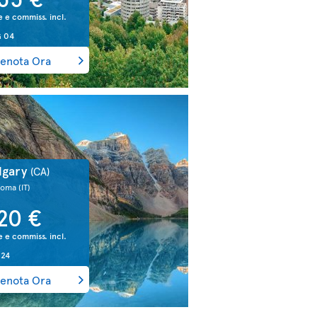
e e commiss. incl.
 04
enota Ora
lgary
(CA)
Roma
(IT)
20 €
e e commiss. incl.
 24
enota Ora