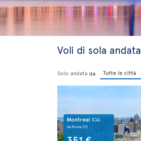
Voli di sola andat
Solo andata
da
Montreal
(CA)
da Roma
(IT)
351 €