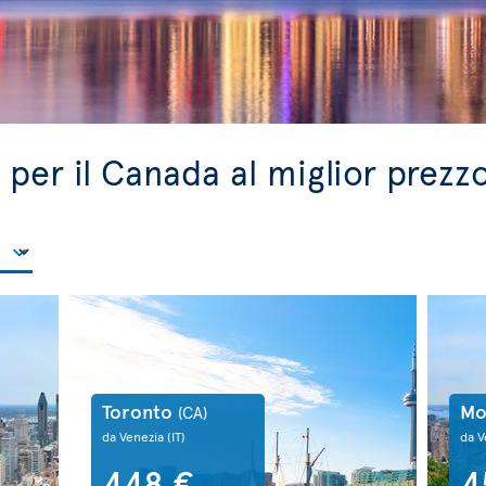
a per il Canada al miglior prezz
Toronto
Mo
(CA)
da Venezia
(IT)
da V
448 €
4