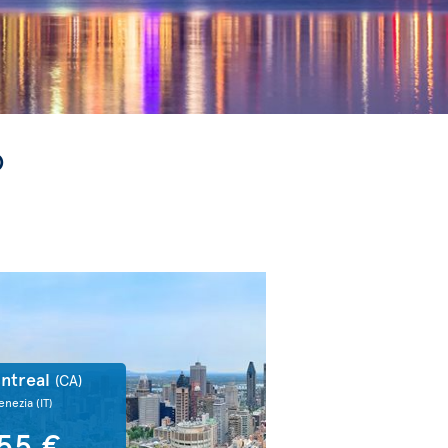
o
ntreal
(CA)
enezia
(IT)
55 €