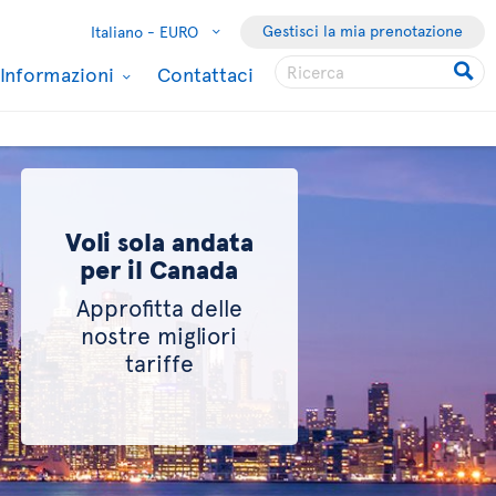
Gestisci la mia prenotazione
Italiano -
EURO
Informazioni
Contattaci
Voli sola andata
per il Canada
Approfitta delle
nostre migliori
tariffe