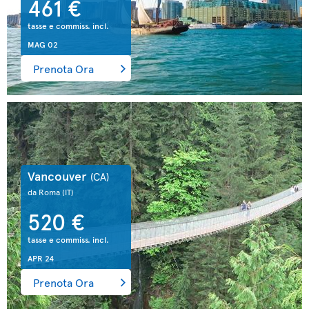
461 €
tasse e commiss. incl.
MAG 02
Prenota Ora
Vancouver
(CA)
da Roma
(IT)
520 €
tasse e commiss. incl.
APR 24
Prenota Ora