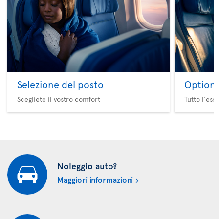
Selezione del posto
Option 
Scegliete il vostro comfort
Tutto l'ess
Noleggio auto?
Maggiori informazioni