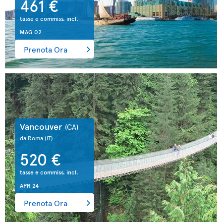
461 €
tasse e commiss. incl.
MAG 02
Prenota Ora
Vancouver
(CA)
da Roma
(IT)
520 €
tasse e commiss. incl.
APR 24
Prenota Ora