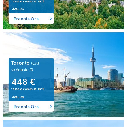
tasse e commiss. incl.
MAG 03
Prenota Ora
Toronto
(CA)
da Venezia
(IT)
448 €
tasse e commiss. incl.
MAG 04
Prenota Ora