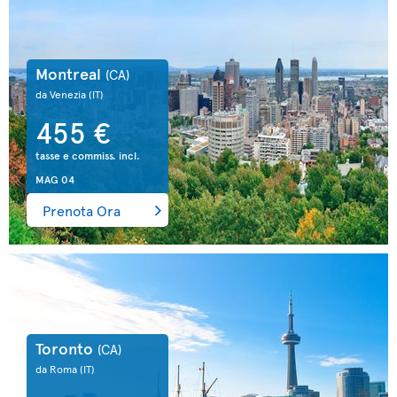
Montreal
(CA)
da Venezia
(IT)
455 €
tasse e commiss. incl.
MAG 04
Prenota Ora
Toronto
(CA)
da Roma
(IT)