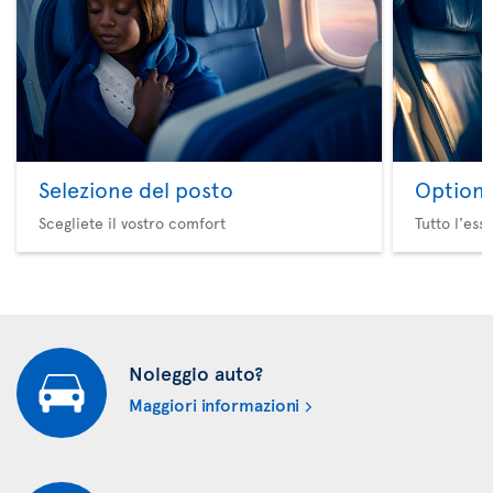
Selezione del posto
Option 
Scegliete il vostro comfort
Tutto l'ess
Noleggio auto?
Maggiori informazioni