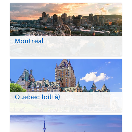
Montreal
Quebec (città)