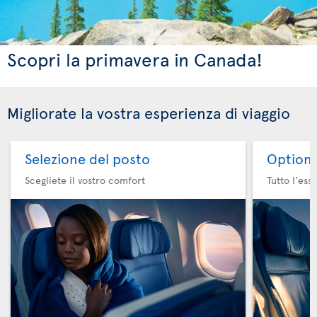
Scopri la primavera in Canada!
Migliorate la vostra esperienza di viaggio
Selezione del posto
Option 
Scegliete il vostro comfort
Tutto l'ess