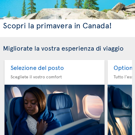
Scopri la primavera in Canada!
Migliorate la vostra esperienza di viaggio
Selezione del posto
Option 
Scegliete il vostro comfort
Tutto l'ess