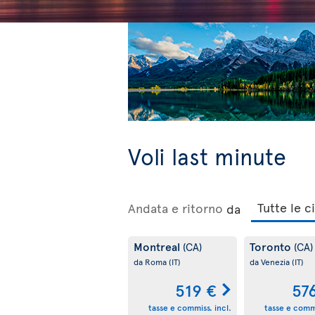
Voli last minute
Andata e ritorno
da
Montreal
Toronto
(CA)
(CA)
da Roma
(IT)
da Venezia
(IT)
519 €
57
tasse e commiss. incl.
tasse e commi