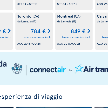
SET 04
a
SET 15
SET 04
a
SET 15
AGO 29
Toronto
Montreal
Calga
(CA)
(CA)
da Lamezia
(IT)
da Lamezia
(IT)
da Lame
9 €
784 €
849 €
ss. incl.
tasse e commiss. incl.
tasse e commiss. incl.
tass
AGO 20
a
AGO 26
AGO 20
a
AGO 26
AGO 20
esperienza di viaggio