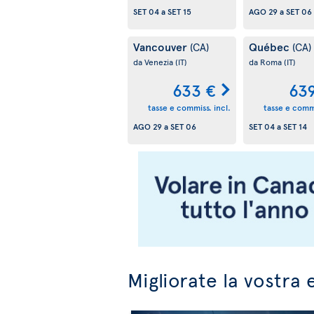
SET 04
a
SET 15
AGO 29
a
SET 06
Vancouver
Québec
(CA)
(CA)
da Venezia
(IT)
da Roma
(IT)
633 €
63
tasse e commiss. incl.
tasse e commi
AGO 29
a
SET 06
SET 04
a
SET 14
Migliorate la vostra 