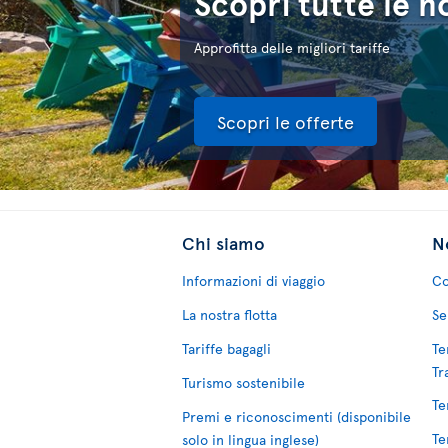
Scopri tutte le n
Approfitta delle migliori tariffe
Scopri le offerte
Chi siamo
No
Informazioni di viaggio
Co
La nostra flotta
Se
Tariffe bagagli
Te
Tr
Turismo sostenibile
Te
Premi e riconoscimenti (disponibile
Te
solo in lingua inglese)