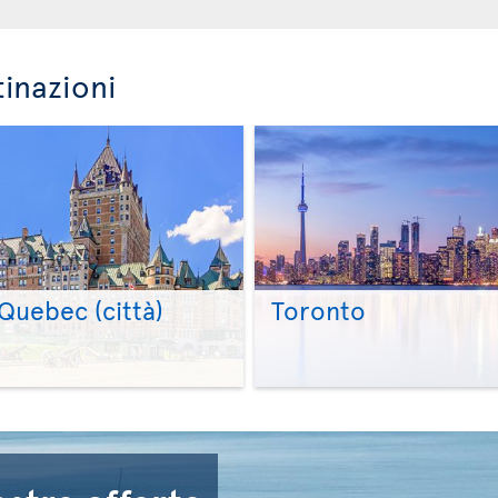
tinazioni
Quebec (città)
Toronto
>
>