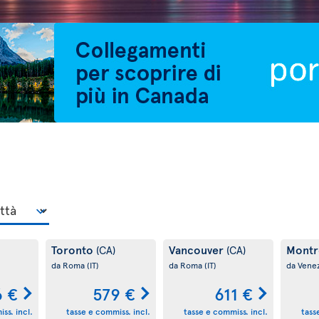
Toronto
Vancouver
Montr
(CA)
(CA)
da Roma
(IT)
da Roma
(IT)
da Vene
6 €
579 €
611 €
ss. incl.
tasse e commiss. incl.
tasse e commiss. incl.
tass