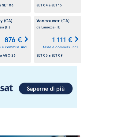
a
SET 06
SET 04
a
SET 15
ry
Vancouver
(CA)
(CA)
zia
(IT)
da Lamezia
(IT)
876 €
1 111 €
e e commiss. incl.
tasse e commiss. incl.
a
AGO 26
SET 03
a
SET 09