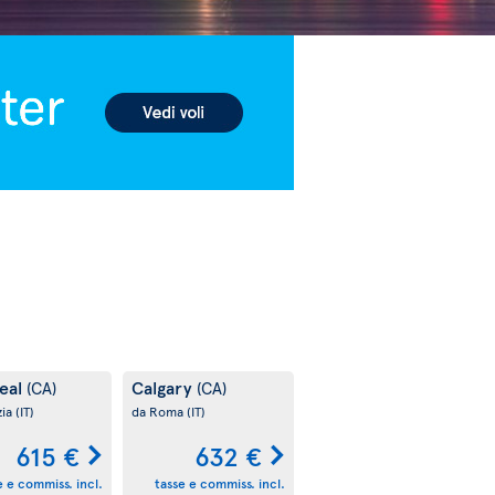
eal
Calgary
(CA)
(CA)
zia
(IT)
da Roma
(IT)
615 €
632 €
e e commiss. incl.
tasse e commiss. incl.