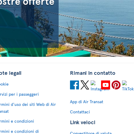
ostre offerte
te legali
Rimani in contatto
okie
rvizi per i passeggeri
App di Air Transat
rmini d'uso dei siti Web di Air
ansat
Contattaci
rmini e condizioni
Link veloci
rmini e condizioni di
Convertitore di valuta