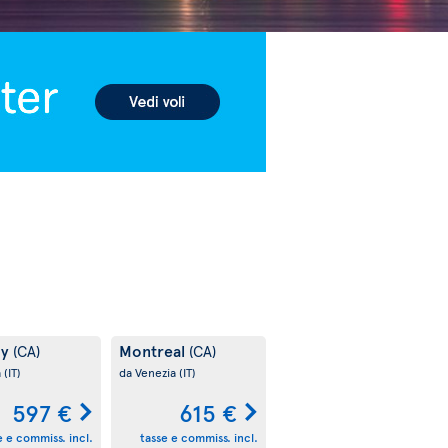
ry
Montreal
(CA)
(CA)
a
(IT)
da Venezia
(IT)
597 €
615 €
e e commiss. incl.
tasse e commiss. incl.