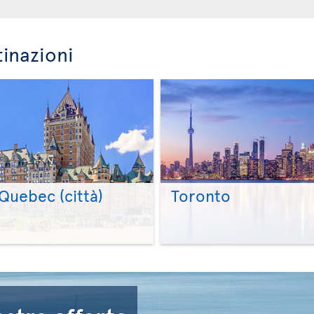
tinazioni
Quebec (città)
Toronto
>
>