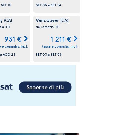
a
SET 15
SET 05
a
SET 14
ry
Vancouver
(CA)
(CA)
zia
(IT)
da Lamezia
(IT)
931 €
1 211 €
e e commiss. incl.
tasse e commiss. incl.
a
AGO 26
SET 03
a
SET 09