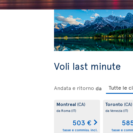
Voli last minute
Andata e ritorno
da
Montreal
Toronto
(CA)
(CA)
da Roma
(IT)
da Venezia
(IT)
503 €
585
tasse e commiss. incl.
tasse e commi