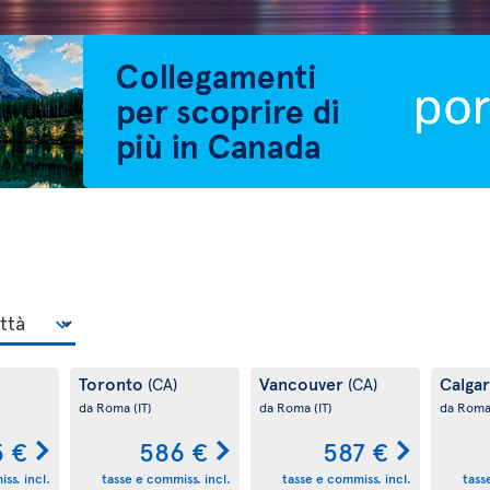
Toronto
Vancouver
Calga
(CA)
(CA)
da Roma
(IT)
da Roma
(IT)
da Rom
 €
586 €
587 €
ss. incl.
tasse e commiss. incl.
tasse e commiss. incl.
tass