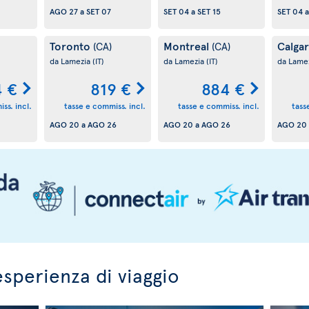
AGO 27
a
SET 07
SET 04
a
SET 15
SET 04
Toronto
Montreal
Calga
(CA)
(CA)
da Lamezia
(IT)
da Lamezia
(IT)
da Lame
4 €
819 €
884 €
ss. incl.
tasse e commiss. incl.
tasse e commiss. incl.
tass
AGO 20
a
AGO 26
AGO 20
a
AGO 26
AGO 20
esperienza di viaggio