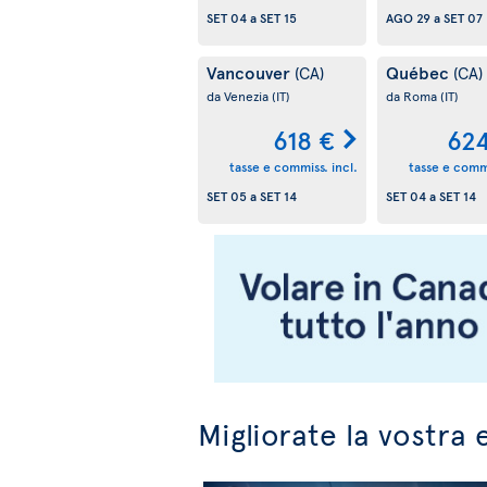
SET 04
a
SET 15
AGO 29
a
SET 07
Vancouver
Québec
(CA)
(CA)
da Venezia
(IT)
da Roma
(IT)
618 €
62
tasse e commiss. incl.
tasse e commi
SET 05
a
SET 14
SET 04
a
SET 14
Migliorate la vostra 