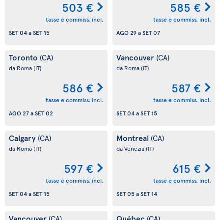
503 €
585 €
tasse e commiss. incl.
tasse e commiss. incl.
SET 04
a
SET 15
AGO 29
a
SET 07
Toronto
Vancouver
(CA)
(CA)
da Roma
(IT)
da Roma
(IT)
586 €
587 €
tasse e commiss. incl.
tasse e commiss. incl.
AGO 27
a
SET 02
SET 04
a
SET 15
Calgary
Montreal
(CA)
(CA)
da Roma
(IT)
da Venezia
(IT)
597 €
615 €
tasse e commiss. incl.
tasse e commiss. incl.
SET 04
a
SET 15
SET 05
a
SET 14
Vancouver
Québec
(CA)
(CA)