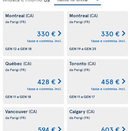
Montreal
Montreal
(CA)
(CA)
da Parigi
(FR)
da Parigi
(FR)
330 €
330 €
tasse e commiss. incl.
tasse e commiss. incl.
GEN 12
a
GEN 18
GEN 19
a
GEN 25
Québec
Toronto
(CA)
(CA)
da Parigi
(FR)
da Parigi
(FR)
428 €
458 €
tasse e commiss. incl.
tasse e commiss. incl.
GEN 11
a
GEN 18
GEN 11
a
GEN 17
Vancouver
Calgary
(CA)
(CA)
da Parigi
(FR)
da Parigi
(FR)
594 €
603 €