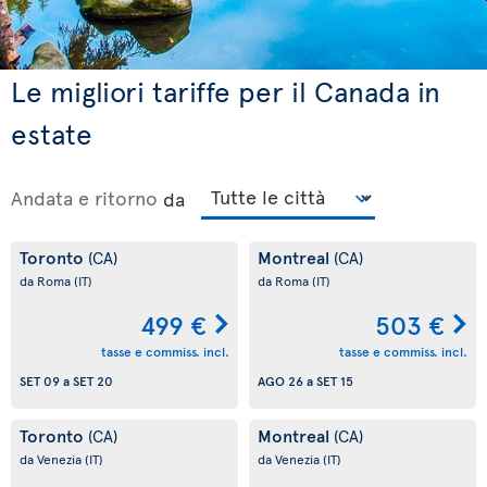
Le migliori tariffe per il Canada in
estate
Andata e ritorno
da
Toronto
Montreal
(CA)
(CA)
da Roma
(IT)
da Roma
(IT)
499 €
503 €
tasse e commiss. incl.
tasse e commiss. incl.
SET 09
a
SET 20
AGO 26
a
SET 15
Toronto
Montreal
(CA)
(CA)
da Venezia
(IT)
da Venezia
(IT)