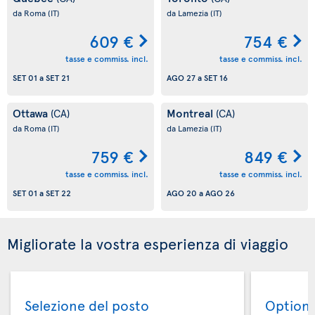
da Roma
(IT)
da Lamezia
(IT)
609 €
754 €
tasse e commiss. incl.
tasse e commiss. incl.
SET 01
a
SET 21
AGO 27
a
SET 16
Ottawa
Montreal
(CA)
(CA)
da Roma
(IT)
da Lamezia
(IT)
759 €
849 €
tasse e commiss. incl.
tasse e commiss. incl.
SET 01
a
SET 22
AGO 20
a
AGO 26
Migliorate la vostra esperienza di viaggio
Selezione del posto
Option 