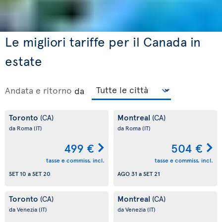
Le migliori tariffe per il Canada in
estate
Andata e ritorno
da
Toronto
Montreal
(CA)
(CA)
da Roma
(IT)
da Roma
(IT)
499 €
504 €
tasse e commiss. incl.
tasse e commiss. incl.
SET 10
a
SET 20
AGO 31
a
SET 21
Toronto
Montreal
(CA)
(CA)
da Venezia
(IT)
da Venezia
(IT)