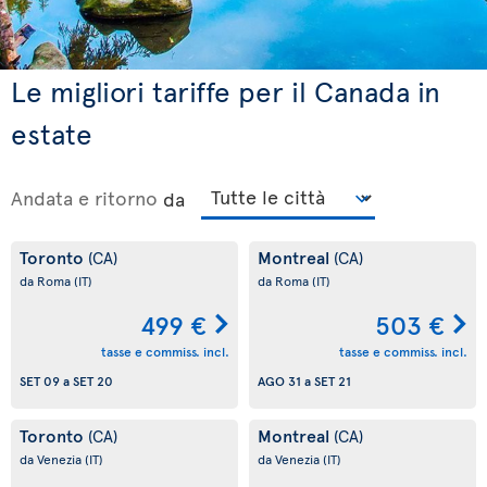
Le migliori tariffe per il Canada in
estate
Andata e ritorno
da
Toronto
Montreal
(CA)
(CA)
da Roma
(IT)
da Roma
(IT)
499 €
503 €
tasse e commiss. incl.
tasse e commiss. incl.
SET 09
a
SET 20
AGO 31
a
SET 21
Toronto
Montreal
(CA)
(CA)
da Venezia
(IT)
da Venezia
(IT)