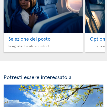
Selezione del posto
Option 
Scegliete il vostro comfort
Tutto l'ess
Potresti essere interessato a