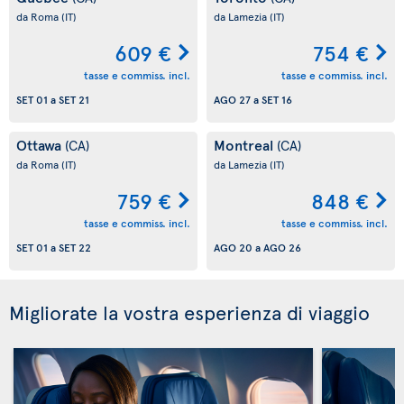
da Roma
(IT)
da Lamezia
(IT)
609 €
754 €
tasse e commiss. incl.
tasse e commiss. incl.
SET 01
a
SET 21
AGO 27
a
SET 16
Ottawa
Montreal
(CA)
(CA)
da Roma
(IT)
da Lamezia
(IT)
759 €
848 €
tasse e commiss. incl.
tasse e commiss. incl.
SET 01
a
SET 22
AGO 20
a
AGO 26
Migliorate la vostra esperienza di viaggio