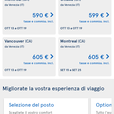
da Venezia
(IT)
da Venezia
(IT)
590 €
599 €
tasse e commiss. incl.
tasse e commiss. incl.
OTT 13
a
OTT 19
OTT 13
a
OTT 19
Vancouver
Montreal
(CA)
(CA)
da Venezia
(IT)
da Venezia
(IT)
605 €
605 €
tasse e commiss. incl.
tasse e commiss. incl.
OTT 13
a
OTT 19
SET 15
a
SET 25
Migliorate la vostra esperienza di viaggio
Selezione del posto
Option 
Scegliete il vostro comfort
Tutto l'ess