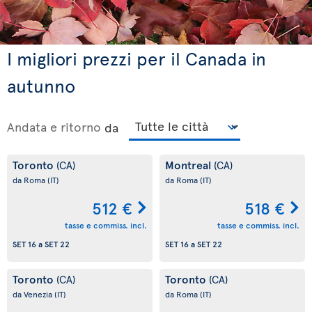
I migliori prezzi per il Canada in
autunno
Andata e ritorno
da
Toronto
Montreal
(CA)
(CA)
da Roma
(IT)
da Roma
(IT)
512 €
518 €
tasse e commiss. incl.
tasse e commiss. incl.
SET 16
a
SET 22
SET 16
a
SET 22
Toronto
Toronto
(CA)
(CA)
da Venezia
(IT)
da Roma
(IT)