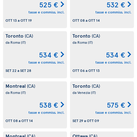
525 €
532 €
tasse e commiss. incl.
tasse e commiss. incl.
OTT 13
a
OTT 19
OTT 08
a
OTT 14
Toronto
Toronto
(CA)
(CA)
da Roma
(IT)
da Roma
(IT)
534 €
534 €
tasse e commiss. incl.
tasse e commiss. incl.
SET 22
a
SET 28
OTT 06
a
OTT 13
Montreal
Toronto
(CA)
(CA)
da Roma
(IT)
da Venezia
(IT)
538 €
575 €
tasse e commiss. incl.
tasse e commiss. incl.
OTT 08
a
OTT 14
SET 29
a
OTT 09
Montreal
Ottawa
(CA)
(CA)