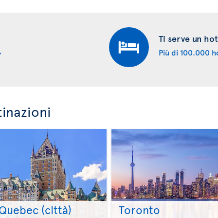
Ti serve un hot
Più di 100.000 ho
tinazioni
Quebec (città)
Toronto