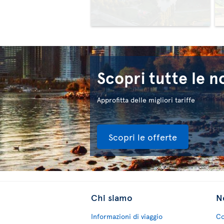
Scopri tutte le n
Approfitta delle migliori tariffe
Scopri le offerte
Chi siamo
No
Informazioni di viaggio
Co