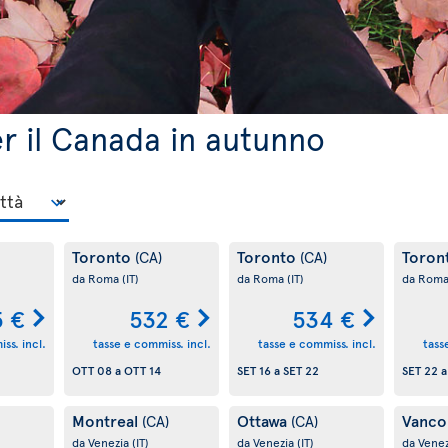
per il Canada in autunno
Toronto
Toronto
Toron
(CA)
(CA)
da Roma
(IT)
da Roma
(IT)
da Rom
5 €
532 €
534 €
ss. incl.
tasse e commiss. incl.
tasse e commiss. incl.
tass
OTT 08
a
OTT 14
SET 16
a
SET 22
SET 22
Montreal
Ottawa
Vanco
(CA)
(CA)
da Venezia
(IT)
da Venezia
(IT)
da Vene