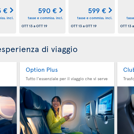
5 €
590 €
599 €
ss. incl.
tasse e commiss. incl.
tasse e commiss. incl.
tass
OTT 13
a
OTT 19
OTT 13
a
OTT 19
OTT 13
esperienza di viaggio
Option Plus
Clu
Tutto l'essenziale per il viaggio che vi serve
Trasf