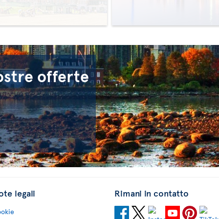
>
>
ostre offerte
te legali
Rimani in contatto
okie