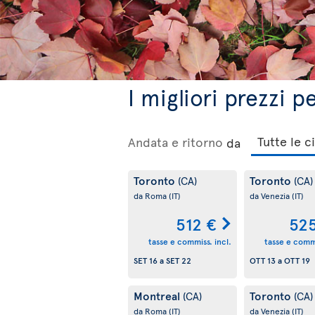
I migliori prezzi 
Andata e ritorno
da
Toronto
Toronto
(CA)
(CA)
da Roma
(IT)
da Venezia
(IT)
512 €
52
tasse e commiss. incl.
tasse e commi
SET 16
a
SET 22
OTT 13
a
OTT 19
Montreal
Toronto
(CA)
(CA)
da Roma
(IT)
da Venezia
(IT)