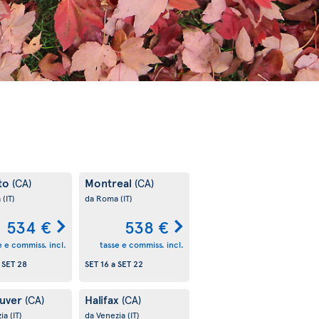
to
Montreal
(CA)
(CA)
a
(IT)
da Roma
(IT)
534 €
538 €
e e commiss. incl.
tasse e commiss. incl.
a
SET 28
SET 16
a
SET 22
uver
Halifax
(CA)
(CA)
zia
(IT)
da Venezia
(IT)