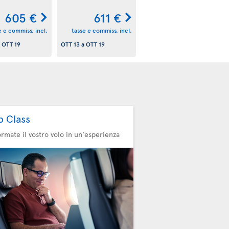
605 €
611 €
e e commiss. incl.
tasse e commiss. incl.
a
OTT 19
OTT 13
a
OTT 19
b Class
ormate il vostro volo in un'esperienza