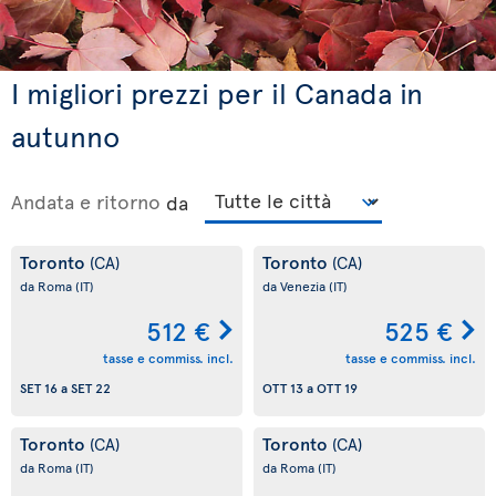
I migliori prezzi per il Canada in
autunno
Andata e ritorno
da
Toronto
Toronto
(CA)
(CA)
da Roma
(IT)
da Venezia
(IT)
512 €
525 €
tasse e commiss. incl.
tasse e commiss. incl.
SET 16
a
SET 22
OTT 13
a
OTT 19
Toronto
Toronto
(CA)
(CA)
da Roma
(IT)
da Roma
(IT)