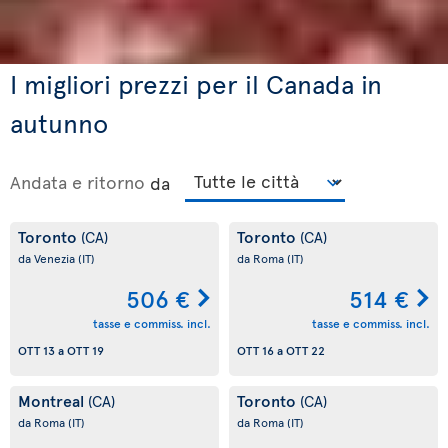
I migliori prezzi per il Canada in
autunno
Andata e ritorno
da
Toronto
Toronto
(CA)
(CA)
da Venezia
(IT)
da Roma
(IT)
506 €
514 €
tasse e commiss. incl.
tasse e commiss. incl.
OTT 13
a
OTT 19
OTT 16
a
OTT 22
Montreal
Toronto
(CA)
(CA)
da Roma
(IT)
da Roma
(IT)