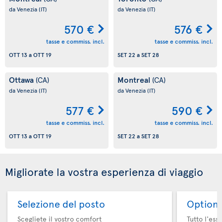
da Venezia
(IT)
da Venezia
(IT)
570 €
576 €
tasse e commiss. incl.
tasse e commiss. incl.
OTT 13
a
OTT 19
SET 22
a
SET 28
Ottawa
Montreal
(CA)
(CA)
da Venezia
(IT)
da Venezia
(IT)
577 €
590 €
tasse e commiss. incl.
tasse e commiss. incl.
OTT 13
a
OTT 19
SET 22
a
SET 28
Migliorate la vostra esperienza di viaggio
Selezione del posto
Option 
Scegliete il vostro comfort
Tutto l'ess