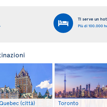
Ti serve un hot
Più di 100.000 ho
tinazioni
Quebec (città)
Toronto