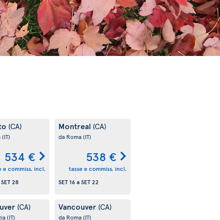
to
Montreal
(CA)
(CA)
a
(IT)
da Roma
(IT)
534 €
538 €
e e commiss. incl.
tasse e commiss. incl.
a
SET 28
SET 16
a
SET 22
uver
Vancouver
(CA)
(CA)
zia
(IT)
da Roma
(IT)