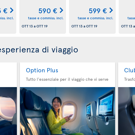
5 €
590 €
599 €
ss. incl.
tasse e commiss. incl.
tasse e commiss. incl.
tass
OTT 13
a
OTT 19
OTT 13
a
OTT 19
OTT 13
esperienza di viaggio
Option Plus
Clu
Tutto l'essenziale per il viaggio che vi serve
Trasf