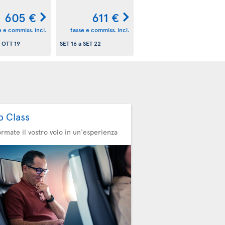
605 €
611 €
e e commiss. incl.
tasse e commiss. incl.
a
OTT 19
SET 16
a
SET 22
b Class
ormate il vostro volo in un'esperienza