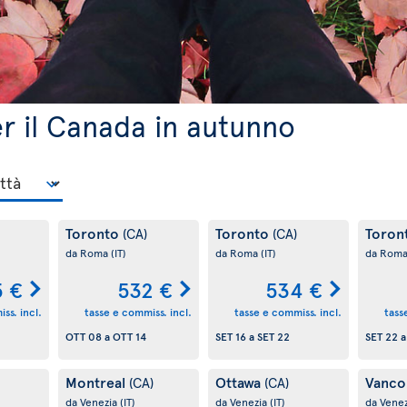
per il Canada in autunno
Toronto
Toronto
Toron
(CA)
(CA)
da Roma
(IT)
da Roma
(IT)
da Rom
5 €
532 €
534 €
ss. incl.
tasse e commiss. incl.
tasse e commiss. incl.
tass
OTT 08
a
OTT 14
SET 16
a
SET 22
SET 22
Montreal
Ottawa
Vanco
(CA)
(CA)
da Venezia
(IT)
da Venezia
(IT)
da Vene