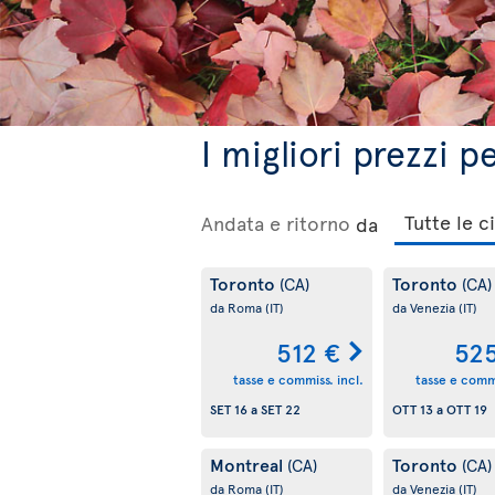
I migliori prezzi 
Andata e ritorno
da
Toronto
Toronto
(CA)
(CA)
da Roma
(IT)
da Venezia
(IT)
512 €
52
tasse e commiss. incl.
tasse e commi
SET 16
a
SET 22
OTT 13
a
OTT 19
Montreal
Toronto
(CA)
(CA)
da Roma
(IT)
da Venezia
(IT)