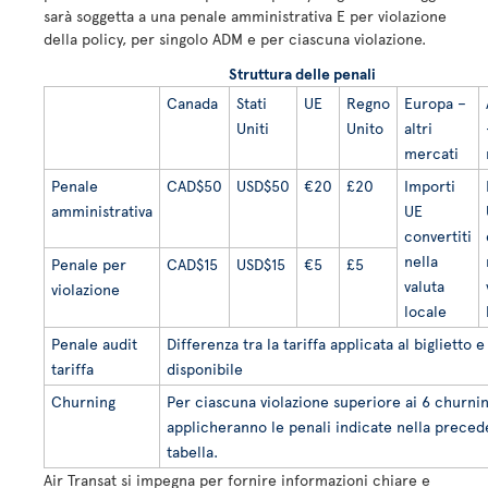
sarà soggetta a una penale amministrativa E per violazione
della policy, per singolo ADM e per ciascuna violazione.
Struttura delle penali
Canada
Stati
UE
Regno
Europa –
Uniti
Unito
altri
mercati
Penale
CAD$50
USD$50
€20
£20
Importi
amministrativa
UE
convertiti
nella
Penale per
CAD$15
USD$15
€5
£5
valuta
violazione
locale
Penale audit
Differenza tra la tariffa applicata al biglietto e 
tariffa
disponibile
Churning
Per ciascuna violazione superiore ai 6 churnin
applicheranno le penali indicate nella preced
tabella.
Air Transat si impegna per fornire informazioni chiare e