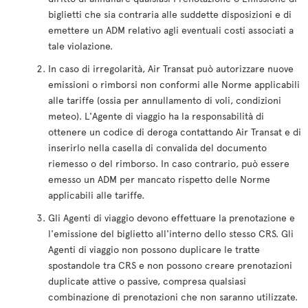
biglietti che sia contraria alle suddette disposizioni e di
emettere un ADM relativo agli eventuali costi associati a
tale violazione.
In caso di irregolarità, Air Transat può autorizzare nuove
emissioni o rimborsi non conformi alle Norme applicabili
alle tariffe (ossia per annullamento di voli, condizioni
meteo). L'Agente di viaggio ha la responsabilità di
ottenere un codice di deroga contattando Air Transat e di
inserirlo nella casella di convalida del documento
riemesso o del rimborso. In caso contrario, può essere
emesso un ADM per mancato rispetto delle Norme
applicabili alle tariffe.
Gli Agenti di viaggio devono effettuare la prenotazione e
l'emissione del biglietto all'interno dello stesso CRS. Gli
Agenti di viaggio non possono duplicare le tratte
spostandole tra CRS e non possono creare prenotazioni
duplicate attive o passive, compresa qualsiasi
combinazione di prenotazioni che non saranno utilizzate.