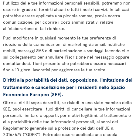
l'utilizzo delle tue informazioni personali sensibili, potremmo non
essere in grado di fornirti alcuni o tutti i nostri servizi. In tali casi
potrebbe essere applicata una piccola somma, previa nostra
comunicazione, per coprire i costi amministrativi relativi
all'elaborazione di tali richieste.
Puoi modificare in qualsiasi momento le tue preferenze di
ricezione delle comunicazioni di marketing via email, notifiche
mobili, messaggi SMS o di partecipazione a sondaggi facendo clic
sul collegamento per annullare l'iscrizione nel messaggio oppure
contattandoci. Tieni presente che potrebbero essere necessari
fino a 10 giorni lavorativi per aggiornare le tue scelte.
Diritti alla portabilità dei dati, opposizione, limitazione del
trattamento e cancellazione per i residenti nello Spazio
Economico Europeo (SEE).
Oltre ai diritti sopra descritti, se risiedi in uno stato membro dello
SEE, puoi esercitare i tuoi diritti di cancellare le tue informazioni
personali, limitare o opporti, per motivi legittimi, al trattamento e
alla portabilità delle tue informazioni personali, ai sensi del
Regolamento generale sulla protezione dei dati dell'UE n.
2016/679 (“GDPR”). Potrebbe essere applicata una piccola