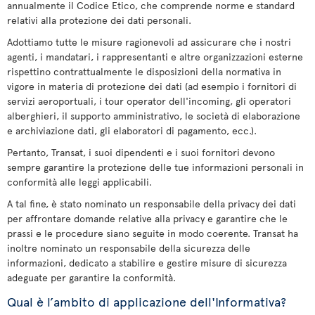
annualmente il Codice Etico, che comprende norme e standard
relativi alla protezione dei dati personali.
Adottiamo tutte le misure ragionevoli ad assicurare che i nostri
agenti, i mandatari, i rappresentanti e altre organizzazioni esterne
rispettino contrattualmente le disposizioni della normativa in
vigore in materia di protezione dei dati (ad esempio i fornitori di
servizi aeroportuali, i tour operator dell'incoming, gli operatori
alberghieri, il supporto amministrativo, le società di elaborazione
e archiviazione dati, gli elaboratori di pagamento, ecc.).
Pertanto, Transat, i suoi dipendenti e i suoi fornitori devono
sempre garantire la protezione delle tue informazioni personali in
conformità alle leggi applicabili.
A tal fine, è stato nominato un responsabile della privacy dei dati
per affrontare domande relative alla privacy e garantire che le
prassi e le procedure siano seguite in modo coerente. Transat ha
inoltre nominato un responsabile della sicurezza delle
informazioni, dedicato a stabilire e gestire misure di sicurezza
adeguate per garantire la conformità.
Qual è l’ambito di applicazione dell'Informativa?