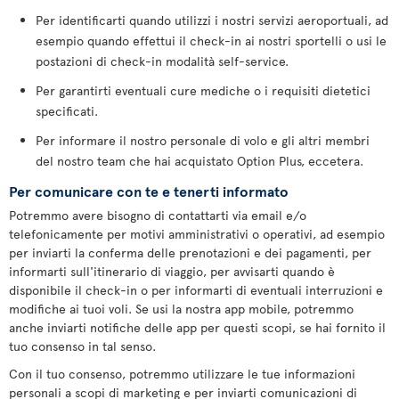
Per identificarti quando utilizzi i nostri servizi aeroportuali, ad
esempio quando effettui il check-in ai nostri sportelli o usi le
postazioni di check-in modalità self-service.
Per garantirti eventuali cure mediche o i requisiti dietetici
specificati.
Per informare il nostro personale di volo e gli altri membri
del nostro team che hai acquistato Option Plus, eccetera.
Per comunicare con te e tenerti informato
Potremmo avere bisogno di contattarti via email e/o
telefonicamente per motivi amministrativi o operativi, ad esempio
per inviarti la conferma delle prenotazioni e dei pagamenti, per
informarti sull'itinerario di viaggio, per avvisarti quando è
disponibile il check-in o per informarti di eventuali interruzioni e
modifiche ai tuoi voli. Se usi la nostra app mobile, potremmo
anche inviarti notifiche delle app per questi scopi, se hai fornito il
tuo consenso in tal senso.
Con il tuo consenso, potremmo utilizzare le tue informazioni
personali a scopi di marketing e per inviarti comunicazioni di