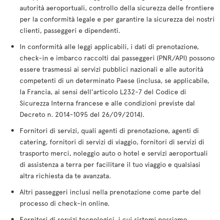
autorità aeroportuali, controllo della sicurezza delle frontiere
per la conformità legale e per garantire la sicurezza dei nostri
clienti, passeggeri e dipendenti.
In conformità alle leggi applicabili, i dati di prenotazione,
check-in e imbarco raccolti dai passeggeri (PNR/API) possono
essere trasmessi ai servizi pubblici nazionali e alle autorità
competenti di un determinato Paese (inclusa, se applicabile,
la Francia, ai sensi dell'articolo L232-7 del Codice di
Sicurezza Interna francese e alle condizioni previste dal
Decreto n. 2014-1095 del 26/09/2014).
Fornitori di servizi, quali agenti di prenotazione, agenti di
catering, fornitori di servizi di viaggio, fornitori di servizi di
trasporto merci, noleggio auto o hotel e servizi aeroportuali
di assistenza a terra per facilitare il tuo viaggio e qualsiasi
altra richiesta da te avanzata.
Altri passeggeri inclusi nella prenotazione come parte del
processo di check-in online.
Fornitori di servizi tecnologici, i cui sistemi possiamo