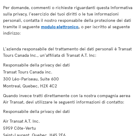
Per domande, commenti o richieste riguardanti questa Informativa
sulla privacy, l'esercizio dei tuoi diritti o le tue informazioni
personali, contatta il nostro responsabile della protezione dei dati
tramite il seguente
modulo elettronico
,
o per iscritto al seguente
indirizzo:
L'azienda responsabile del trattamento dei dati personali è Transat
Tours Canada Inc., un'affiliata di Transat A.T. Inc:
Responsabile della privacy dei dati
Transat Tours Canada inc.
300 Léo-Pariseau, Suite 600
Montreal, Quebec, H2X 4C2
Quando invece tratti direttamente con la nostra compagnia aerea
Air Transat, devi utilizzare le seguenti informazioni di contatto:
Responsabile della privacy dei dati
Air Transat A.T. Inc.
5959 Côte-Vertu
Saint-Laurent, Quebec, H4S 2E6