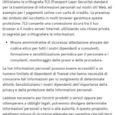
Utilizziamo la crittografia TLS (Transport Layer Security) standard
per la trasmissione di informazioni personali sui nostri siti Web, ad
esempio per i pagamenti online con carta di credito. La presenza
del simbolo del lucchetto in molti browser garantisce questa
protezione. TLS consente una connessione sicura tra il tuo
browser e il nostro server Internet, utilizzando una chiave privata
(o segreta) per crittografare le informazioni.
Misure amministrative di sicurezza: attestazione annuale del
codice etico per tutti i nostri dipendenti e consulenti,
formazione e sensibilizzazione periodica per il personale e i
consulenti, monitoraggio delle prassi e delle procedure.
Le tue informazioni personali possono essere accessibili a un
numero limitato di dipendenti di Transat che hanno necessità di
conoscere tali informazioni per lo svolgimento di determinate
attività. Sensibilizziamo i nostri dipendenti dell'importanza della
privacy e della protezione delle informazioni personali.
Laddove necessario per fornirti prodotti o servizi oppure per
ottemperare a obblighi legali, potremmo divulgare determinate
informazioni personali a terzi o alle autorità. A questo proposito,
adottiamo misure di sicurezza adeguate per garantire che tali terzi