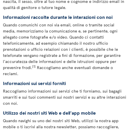
nascita, il sesso, oltre al tuo nome e cognome e indirizzo email in
qualità di genitore o tutore legale.
Informazioni raccolte durante le interazioni con noi
Quando comunichi con noi via email, online o tramite social
media, memorizziamo la comunicazione e, se pertinente, ogni
allegato come fotografie e/o video. Quando ci contatti
telefonicamente, ad esempio chiamando il nostro ufficio
prenotazioni o ufficio relazioni con i clienti, è possibile che le
telefonate vengano registrate a fini di formazione, per garantire
l'accuratezza delle informazioni e delle istruzioni oppure per
[1]
prevenire frodi.
Raccogliamo anche eventuali domande o
reclami.
Informazioni sui servizi forniti
Raccogliamo informazioni sui servizi che ti forniamo, sui bagagli
smarriti e sui tuoi commenti sui nostri servizi e su altre interazioni
con noi.
Utilizzo dei nostri siti Web e dell'app mobile
Quando navighi su uno dei nostri siti Web, utilizzi la nostra app
mobile o ti iscrivi alla nostra newsletter, possiamo raccogliere,