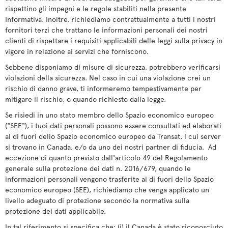
rispettino gli impegni e le regole stabiliti nella presente
Informativa. Inoltre, richiediamo contrattualmente a tutti i nostri
fornitori terzi che trattano le informazioni personali dei nostri
clienti di rispettare i requisiti applicabili delle leggi sulla privacy in
vigore in relazione ai servizi che forniscono.
Sebbene disponiamo di misure di sicurezza, potrebbero verificarsi
violazioni della sicurezza. Nel caso in cui una violazione crei un
rischio di danno grave, ti informeremo tempestivamente per
mitigare il rischio, o quando richiesto dalla legge.
Se risiedi in uno stato membro dello Spazio economico europeo
("SEE"), i tuoi dati personali possono essere consultati ed elaborati
al di fuori dello Spazio economico europeo da Transat, i cui server
si trovano in Canada, e/o da uno dei nostri partner di fiducia. Ad
eccezione di quanto previsto dall'articolo 49 del Regolamento
generale sulla protezione dei dati n. 2016/679, quando le
informazioni personali vengono trasferite al di fuori dello Spazio
economico europeo (SEE), richiediamo che venga applicato un
livello adeguato di protezione secondo la normativa sulla
protezione dei dati applicabile.
In tal riferimento si specifica che: (i) il Canada è stato riconosciuto