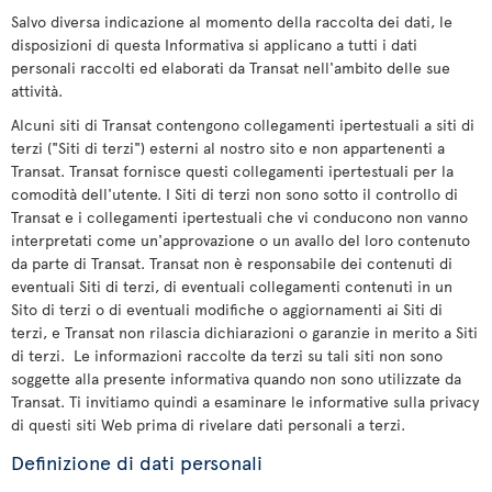
Salvo diversa indicazione al momento della raccolta dei dati, le
disposizioni di questa Informativa si applicano a tutti i dati
personali raccolti ed elaborati da Transat nell'ambito delle sue
attività.
Alcuni siti di Transat contengono collegamenti ipertestuali a siti di
terzi ("Siti di terzi") esterni al nostro sito e non appartenenti a
Transat. Transat fornisce questi collegamenti ipertestuali per la
comodità dell'utente. I Siti di terzi non sono sotto il controllo di
Transat e i collegamenti ipertestuali che vi conducono non vanno
interpretati come un'approvazione o un avallo del loro contenuto
da parte di Transat. Transat non è responsabile dei contenuti di
eventuali Siti di terzi, di eventuali collegamenti contenuti in un
Sito di terzi o di eventuali modifiche o aggiornamenti ai Siti di
terzi, e Transat non rilascia dichiarazioni o garanzie in merito a Siti
di terzi. Le informazioni raccolte da terzi su tali siti non sono
soggette alla presente informativa quando non sono utilizzate da
Transat. Ti invitiamo quindi a esaminare le informative sulla privacy
di questi siti Web prima di rivelare dati personali a terzi.
Definizione di dati personali