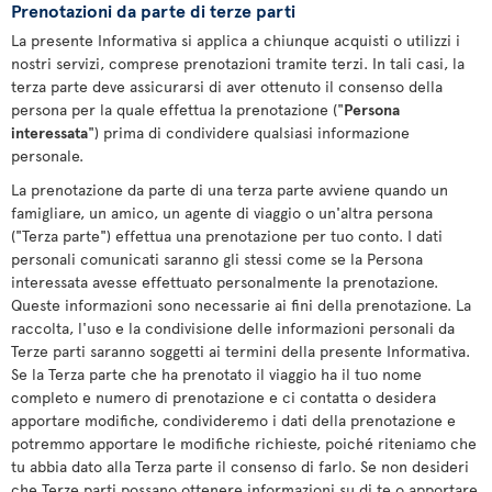
Prenotazioni da parte di terze parti
La presente Informativa si applica a chiunque acquisti o utilizzi i
nostri servizi, comprese prenotazioni tramite terzi. In tali casi, la
terza parte deve assicurarsi di aver ottenuto il consenso della
persona per la quale effettua la prenotazione ("
Persona
interessata
") prima di condividere qualsiasi informazione
personale.
La prenotazione da parte di una terza parte avviene quando un
famigliare, un amico, un agente di viaggio o un'altra persona
("Terza parte") effettua una prenotazione per tuo conto. I dati
personali comunicati saranno gli stessi come se la Persona
interessata avesse effettuato personalmente la prenotazione.
Queste informazioni sono necessarie ai fini della prenotazione. La
raccolta, l'uso e la condivisione delle informazioni personali da
Terze parti saranno soggetti ai termini della presente Informativa.
Se la Terza parte che ha prenotato il viaggio ha il tuo nome
completo e numero di prenotazione e ci contatta o desidera
apportare modifiche, condivideremo i dati della prenotazione e
potremmo apportare le modifiche richieste, poiché riteniamo che
tu abbia dato alla Terza parte il consenso di farlo. Se non desideri
che Terze parti possano ottenere informazioni su di te o apportare