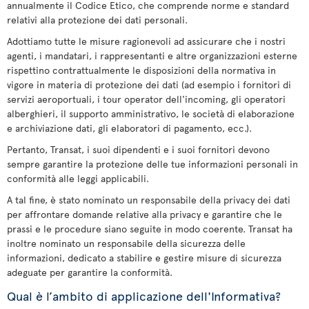
annualmente il Codice Etico, che comprende norme e standard
relativi alla protezione dei dati personali.
Adottiamo tutte le misure ragionevoli ad assicurare che i nostri
agenti, i mandatari, i rappresentanti e altre organizzazioni esterne
rispettino contrattualmente le disposizioni della normativa in
vigore in materia di protezione dei dati (ad esempio i fornitori di
servizi aeroportuali, i tour operator dell'incoming, gli operatori
alberghieri, il supporto amministrativo, le società di elaborazione
e archiviazione dati, gli elaboratori di pagamento, ecc.).
Pertanto, Transat, i suoi dipendenti e i suoi fornitori devono
sempre garantire la protezione delle tue informazioni personali in
conformità alle leggi applicabili.
A tal fine, è stato nominato un responsabile della privacy dei dati
per affrontare domande relative alla privacy e garantire che le
prassi e le procedure siano seguite in modo coerente. Transat ha
inoltre nominato un responsabile della sicurezza delle
informazioni, dedicato a stabilire e gestire misure di sicurezza
adeguate per garantire la conformità.
Qual è l’ambito di applicazione dell'Informativa?