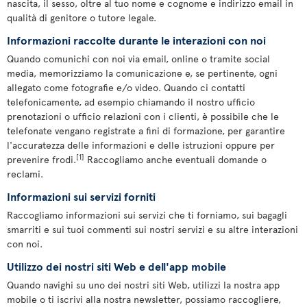
nascita, il sesso, oltre al tuo nome e cognome e indirizzo email in
qualità di genitore o tutore legale.
Informazioni raccolte durante le interazioni con noi
Quando comunichi con noi via email, online o tramite social
media, memorizziamo la comunicazione e, se pertinente, ogni
allegato come fotografie e/o video. Quando ci contatti
telefonicamente, ad esempio chiamando il nostro ufficio
prenotazioni o ufficio relazioni con i clienti, è possibile che le
telefonate vengano registrate a fini di formazione, per garantire
l'accuratezza delle informazioni e delle istruzioni oppure per
[1]
prevenire frodi.
Raccogliamo anche eventuali domande o
reclami.
Informazioni sui servizi forniti
Raccogliamo informazioni sui servizi che ti forniamo, sui bagagli
smarriti e sui tuoi commenti sui nostri servizi e su altre interazioni
con noi.
Utilizzo dei nostri siti Web e dell'app mobile
Quando navighi su uno dei nostri siti Web, utilizzi la nostra app
mobile o ti iscrivi alla nostra newsletter, possiamo raccogliere,