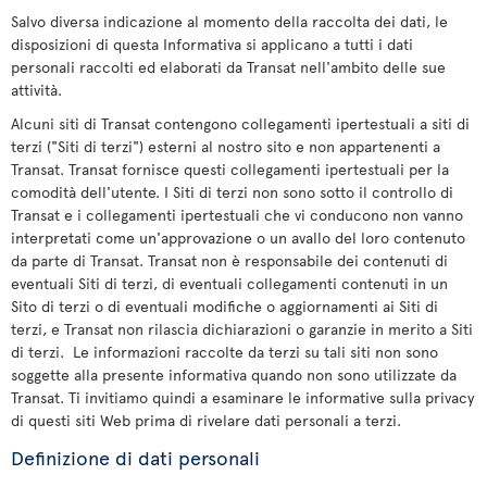
Salvo diversa indicazione al momento della raccolta dei dati, le
disposizioni di questa Informativa si applicano a tutti i dati
personali raccolti ed elaborati da Transat nell'ambito delle sue
attività.
Alcuni siti di Transat contengono collegamenti ipertestuali a siti di
terzi ("Siti di terzi") esterni al nostro sito e non appartenenti a
Transat. Transat fornisce questi collegamenti ipertestuali per la
comodità dell'utente. I Siti di terzi non sono sotto il controllo di
Transat e i collegamenti ipertestuali che vi conducono non vanno
interpretati come un'approvazione o un avallo del loro contenuto
da parte di Transat. Transat non è responsabile dei contenuti di
eventuali Siti di terzi, di eventuali collegamenti contenuti in un
Sito di terzi o di eventuali modifiche o aggiornamenti ai Siti di
terzi, e Transat non rilascia dichiarazioni o garanzie in merito a Siti
di terzi. Le informazioni raccolte da terzi su tali siti non sono
soggette alla presente informativa quando non sono utilizzate da
Transat. Ti invitiamo quindi a esaminare le informative sulla privacy
di questi siti Web prima di rivelare dati personali a terzi.
Definizione di dati personali