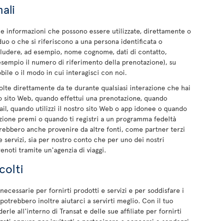
ali
le informazioni che possono essere utilizzate, direttamente o
duo o che si riferiscono a una persona identificata o
includere, ad esempio, nome cognome, dati di contatto,
d esempio il numero di riferimento della prenotazione), su
bile o il modo in cui interagisci con noi.
lte direttamente da te durante qualsiasi interazione che hai
ro sito Web, quando effettui una prenotazione, quando
l, quando utilizzi il nostro sito Web o app idonee o quando
azione premi o quando ti registri a un programma fedeltà
trebbero anche provenire da altre fonti, come partner terzi
 servizi, sia per nostro conto che per uno dei nostri
noti tramite un'agenzia di viaggi.
colti
cessarie per fornirti prodotti e servizi e per soddisfare i
 potrebbero inoltre aiutarci a servirti meglio. Con il tuo
le all'interno di Transat e delle sue affiliate per fornirti