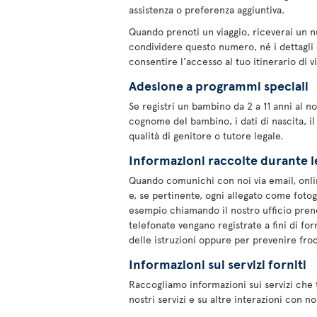
assistenza o preferenza aggiuntiva.
Quando prenoti un viaggio, riceverai un 
condividere questo numero, né i dettagli 
consentire l'accesso al tuo itinerario di v
Adesione a programmi speciali
Se registri un bambino da 2 a 11 anni al
cognome del bambino, i dati di nascita, il
qualità di genitore o tutore legale.
Informazioni raccolte durante l
Quando comunichi con noi via email, onl
e, se pertinente, ogni allegato come foto
esempio chiamando il nostro ufficio prenot
telefonate vengano registrate a fini di fo
delle istruzioni oppure per prevenire frod
Informazioni sui servizi forniti
Raccogliamo informazioni sui servizi che t
nostri servizi e su altre interazioni con no