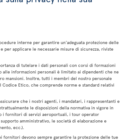
rocedure interne per garantire un'adeguata protezione delle
e per applicare le necessarie misure di sicurezza, riviste
portanza di tutelare i dati personali con corsi di formazioni
 alle informazioni personali è limitato ai dipendenti che ne
ro mansioni. Inoltre, tutti i membri del nostro personale
il Codice Etico, che comprende norme e standard relativi
ssicurare che i nostri agenti, i mandatari, i rappresentanti e
ntrattualmente le disposizioni della normativa in vigore in
i fornitori di servizi aeroportuali, i tour operator
il supporto amministrativo, le società di elaborazione e
mento, ecc.).
uoi fornitori devono sempre garantire la protezione delle tue