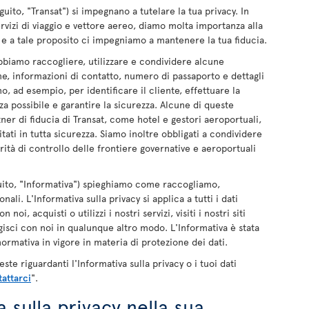
guito, "Transat") si impegnano a tutelare la tua privacy. In
ervizi di viaggio e vettore aereo, diamo molta importanza alla
i e a tale proposito ci impegniamo a mantenere la tua fiducia.
bbiamo raccogliere, utilizzare e condividere alcune
e, informazioni di contatto, numero di passaporto e dettagli
 ad esempio, per identificare il cliente, effettuare la
za possibile e garantire la sicurezza. Alcune di queste
er di fiducia di Transat, come hotel e gestori aeroportuali,
tati in tutta sicurezza. Siamo inoltre obbligati a condividere
ità di controllo delle frontiere governative e aeroportuali
eguito, "Informativa") spieghiamo come raccogliamo,
ali. L'Informativa sulla privacy si applica a tutti i dati
i, acquisti o utilizzi i nostri servizi, visiti i nostri siti
agisci con noi in qualunque altro modo. L'Informativa è stata
normativa in vigore in materia di protezione dei dati.
e riguardanti l'Informativa sulla privacy o i tuoi dati
attarci
".
 sulla privacy nella sua