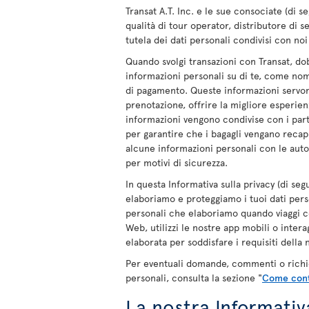
Transat A.T. Inc. e le sue consociate (di se
qualità di tour operator, distributore di s
tutela dei dati personali condivisi con no
Quando svolgi transazioni con Transat, do
informazioni personali su di te, come nom
di pagamento. Queste informazioni servono,
prenotazione, offrire la migliore esperien
informazioni vengono condivise con i partn
per garantire che i bagagli vengano recapi
alcune informazioni personali con le autor
per motivi di sicurezza.
In questa Informativa sulla privacy (di s
elaboriamo e proteggiamo i tuoi dati person
personali che elaboriamo quando viaggi con no
Web, utilizzi le nostre app mobili o inter
elaborata per soddisfare i requisiti della 
Per eventuali domande, commenti o richiest
personali, consulta la sezione "
Come cont
La nostra Informativa