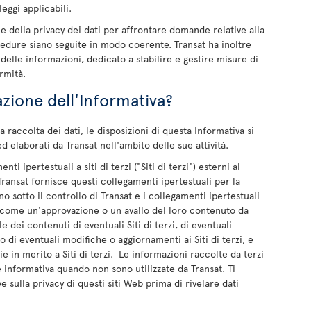
eggi applicabili.
le della privacy dei dati per affrontare domande relative alla
ocedure siano seguite in modo coerente. Transat ha inoltre
elle informazioni, dedicato a stabilire e gestire misure di
rmità.
azione dell'Informativa?
 raccolta dei dati, le disposizioni di questa Informativa si
ed elaborati da Transat nell'ambito delle sue attività.
i ipertestuali a siti di terzi ("Siti di terzi") esterni al
Transat fornisce questi collegamenti ipertestuali per la
no sotto il controllo di Transat e i collegamenti ipertestuali
come un'approvazione o un avallo del loro contenuto da
e dei contenuti di eventuali Siti di terzi, di eventuali
o di eventuali modifiche o aggiornamenti ai Siti di terzi, e
ie in merito a Siti di terzi. Le informazioni raccolte da terzi
e informativa quando non sono utilizzate da Transat. Ti
 sulla privacy di questi siti Web prima di rivelare dati