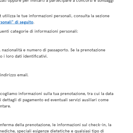
zati oppure per invitarti a partecipare a concorsi e sondaggi
 utilizza le tue informazioni personali, consulta la sezione
sonali" di seguito
.
enti categorie di informazioni personali:
 nazionalità e numero di passaporto. Se la prenotazione
i loro dati identificativi.
indirizzo email.
ogliamo informazioni sulla tua prenotazione, tra cui la data
l i dettagli di pagamento ed eventuali servizi ausiliari come
ntare.
conferma della prenotazione, le informazioni sul check-in, la
ediche, speciali esigenze dietetiche e qualsiasi tipo di