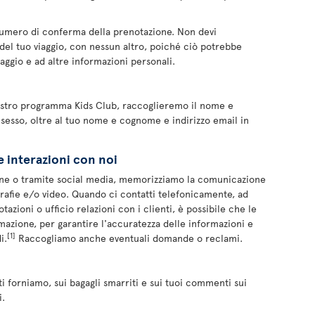
numero di conferma della prenotazione. Non devi
del tuo viaggio, con nessun altro, poiché ciò potrebbe
iaggio e ad altre informazioni personali.
 nostro programma Kids Club, raccoglieremo il nome e
 sesso, oltre al tuo nome e cognome e indirizzo email in
e interazioni con noi
ine o tramite social media, memorizziamo la comunicazione
grafie e/o video. Quando ci contatti telefonicamente, ad
azioni o ufficio relazioni con i clienti, è possibile che le
rmazione, per garantire l'accuratezza delle informazioni e
[1]
i.
Raccogliamo anche eventuali domande o reclami.
i forniamo, sui bagagli smarriti e sui tuoi commenti sui
i.