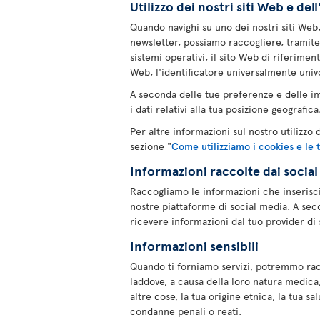
Utilizzo dei nostri siti Web e de
Quando navighi su uno dei nostri siti Web, u
newsletter, possiamo raccogliere, tramite l'
sistemi operativi, il sito Web di riferimen
Web, l'identificatore universalmente univoc
A seconda delle tue preferenze e delle i
i dati relativi alla tua posizione geografica
Per altre informazioni sul nostro utilizzo
sezione "
Come utilizziamo i cookies e le 
Informazioni raccolte dai socia
Raccogliamo le informazioni che inserisc
nostre piattaforme di social media. A sec
ricevere informazioni dal tuo provider di 
Informazioni sensibili
Quando ti forniamo servizi, potremmo rac
laddove, a causa della loro natura medica,
altre cose, la tua origine etnica, la tua sa
condanne penali o reati.