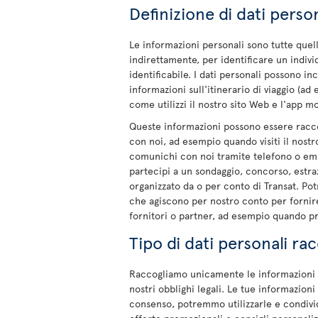
Definizione di dati person
Le informazioni personali sono tutte quel
indirettamente, per identificare un indivi
identificabile. I dati personali possono 
informazioni sull'itinerario di viaggio (a
come utilizzi il nostro sito Web e l'app mo
Queste informazioni possono essere racco
con noi, ad esempio quando visiti il nost
comunichi con noi tramite telefono o emai
partecipi a un sondaggio, concorso, estr
organizzato da o per conto di Transat. Po
che agiscono per nostro conto per fornire
fornitori o partner, ad esempio quando pre
Tipo di dati personali rac
Raccogliamo unicamente le informazioni ne
nostri obblighi legali. Le tue informazioni
consenso, potremmo utilizzarle e condivider