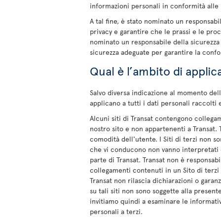
informazioni personali in conformità alle l
A tal fine, è stato nominato un responsabi
privacy e garantire che le prassi e le pr
nominato un responsabile della sicurezza d
sicurezza adeguate per garantire la confo
Qual è l’ambito di applic
Salvo diversa indicazione al momento della
applicano a tutti i dati personali raccolti 
Alcuni siti di Transat contengono collegament
nostro sito e non appartenenti a Transat. 
comodità dell'utente. I Siti di terzi non so
che vi conducono non vanno interpretati 
parte di Transat. Transat non è responsabil
collegamenti contenuti in un Sito di terzi 
Transat non rilascia dichiarazioni o garanz
su tali siti non sono soggette alla present
invitiamo quindi a esaminare le informative
personali a terzi.