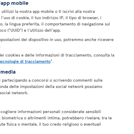
ll'app mobile
tilizzi la nostra app mobile o ti iscrivi alla nostra
uso di cookie, il tuo indirizzo IP, il tipo di browser, i
to, la lingua preferita, il comportamento di navigazione sul
o ("UUID") e l'utilizzo dell'app.
mpostazioni del dispositivo in uso, potremmo anche ricevere
.
 dei cookies e delle informazioni di tracciamento, consulta la
tecnologie di tracciamento
".
l media
i partecipando a concorsi o scrivendo commenti sulle
onda delle impostazioni della social network possiamo
social network.
cogliere informazioni personali considerate sensibili
 biometrica o altrimenti intima, potrebbero rivelare, tra le
lute fisica o mentale, il tuo credo religioso o eventuali