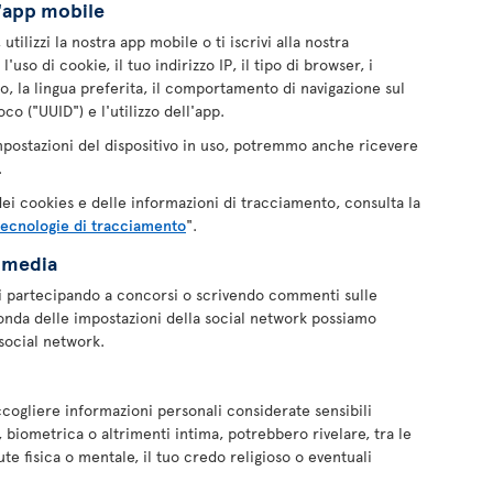
ll'app mobile
tilizzi la nostra app mobile o ti iscrivi alla nostra
uso di cookie, il tuo indirizzo IP, il tipo di browser, i
to, la lingua preferita, il comportamento di navigazione sul
o ("UUID") e l'utilizzo dell'app.
mpostazioni del dispositivo in uso, potremmo anche ricevere
.
 dei cookies e delle informazioni di tracciamento, consulta la
tecnologie di tracciamento
".
l media
i partecipando a concorsi o scrivendo commenti sulle
onda delle impostazioni della social network possiamo
social network.
cogliere informazioni personali considerate sensibili
 biometrica o altrimenti intima, potrebbero rivelare, tra le
lute fisica o mentale, il tuo credo religioso o eventuali