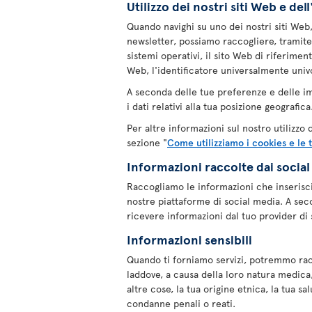
Utilizzo dei nostri siti Web e de
Quando navighi su uno dei nostri siti Web, u
newsletter, possiamo raccogliere, tramite l'
sistemi operativi, il sito Web di riferimen
Web, l'identificatore universalmente univoc
A seconda delle tue preferenze e delle i
i dati relativi alla tua posizione geografica
Per altre informazioni sul nostro utilizzo
sezione "
Come utilizziamo i cookies e le 
Informazioni raccolte dai socia
Raccogliamo le informazioni che inserisc
nostre piattaforme di social media. A sec
ricevere informazioni dal tuo provider di 
Informazioni sensibili
Quando ti forniamo servizi, potremmo rac
laddove, a causa della loro natura medica,
altre cose, la tua origine etnica, la tua sa
condanne penali o reati.