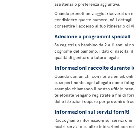
assistenza o preferenza aggiuntiva.
Quando prenoti un viaggio, riceverai un 
condividere questo numero, né i dettagli 
consentire l'accesso al tuo itinerario di v
Adesione a programmi speciali
Se registri un bambino da 2 a 11 anni al
cognome del bambino, i dati di nascita, il
qualità di genitore o tutore legale.
Informazioni raccolte durante l
Quando comunichi con noi via email, onl
e, se pertinente, ogni allegato come foto
esempio chiamando il nostro ufficio prenot
telefonate vengano registrate a fini di fo
delle istruzioni oppure per prevenire frod
Informazioni sui servizi forniti
Raccogliamo informazioni sui servizi che t
nostri servizi e su altre interazioni con no