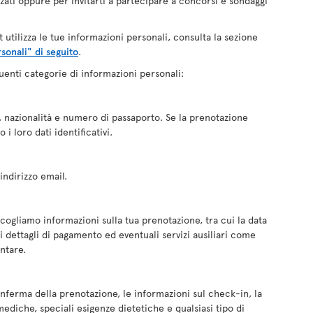
zati oppure per invitarti a partecipare a concorsi e sondaggi
 utilizza le tue informazioni personali, consulta la sezione
sonali" di seguito
.
enti categorie di informazioni personali:
 nazionalità e numero di passaporto. Se la prenotazione
i loro dati identificativi.
indirizzo email.
ogliamo informazioni sulla tua prenotazione, tra cui la data
l i dettagli di pagamento ed eventuali servizi ausiliari come
ntare.
conferma della prenotazione, le informazioni sul check-in, la
ediche, speciali esigenze dietetiche e qualsiasi tipo di