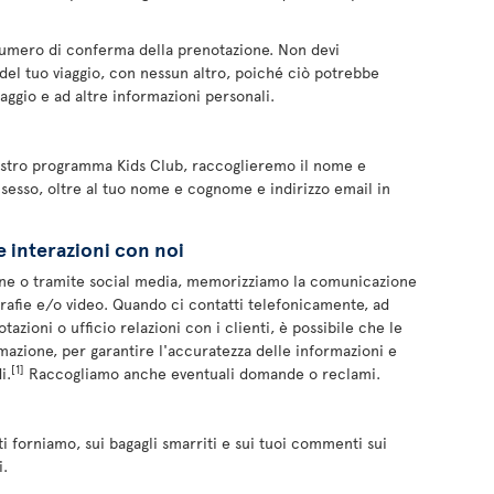
numero di conferma della prenotazione. Non devi
del tuo viaggio, con nessun altro, poiché ciò potrebbe
iaggio e ad altre informazioni personali.
 nostro programma Kids Club, raccoglieremo il nome e
 sesso, oltre al tuo nome e cognome e indirizzo email in
e interazioni con noi
ine o tramite social media, memorizziamo la comunicazione
grafie e/o video. Quando ci contatti telefonicamente, ad
azioni o ufficio relazioni con i clienti, è possibile che le
rmazione, per garantire l'accuratezza delle informazioni e
[1]
i.
Raccogliamo anche eventuali domande o reclami.
i forniamo, sui bagagli smarriti e sui tuoi commenti sui
i.