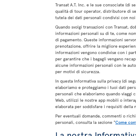
Transat A.T. Inc. e le sue consociate (di se
qualità di tour operator, distributore di s
tutela dei dati personali condivisi con no
Quando svolgi transazioni con Transat, do
informazioni personali su di te, come nom
di pagamento. Queste informazioni servono,
prenotazione, offrire la migliore esperien
informazioni vengono condivise con i partn
per garantire che i bagagli vengano recapi
alcune informazioni personali con le autor
per motivi di sicurezza.
In questa Informativa sulla privacy (di s
elaboriamo e proteggiamo i tuoi dati person
personali che elaboriamo quando viaggi con no
Web, utilizzi le nostre app mobili o inter
elaborata per soddisfare i requisiti della 
Per eventuali domande, commenti o richiest
personali, consulta la sezione "
Come cont
La nostra Informativa