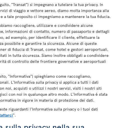
guito, "Transat") si impegnano a tutelare la tua privacy. In
ervizi di viaggio e vettore aereo, diamo molta importanza alla
i e a tale proposito ci impegniamo a mantenere la tua fiducia.
bbiamo raccogliere, utilizzare e condividere alcune
e, informazioni di contatto, numero di passaporto e dettagli
 ad esempio, per identificare il cliente, effettuare la
za possibile e garantire la sicurezza. Alcune di queste
er di fiducia di Transat, come hotel e gestori aeroportuali,
tati in tutta sicurezza. Siamo inoltre obbligati a condividere
ità di controllo delle frontiere governative e aeroportuali
eguito, "Informativa") spieghiamo come raccogliamo,
ali. L'Informativa sulla privacy si applica a tutti i dati
i, acquisti o utilizzi i nostri servizi, visiti i nostri siti
agisci con noi in qualunque altro modo. L'Informativa è stata
normativa in vigore in materia di protezione dei dati.
e riguardanti l'Informativa sulla privacy o i tuoi dati
attarci
".
 sulla privacy nella sua