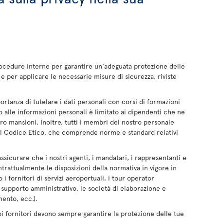
rocedure interne per garantire un'adeguata protezione delle
e per applicare le necessarie misure di sicurezza, riviste
portanza di tutelare i dati personali con corsi di formazioni
 alle informazioni personali è limitato ai dipendenti che ne
ro mansioni. Inoltre, tutti i membri del nostro personale
il Codice Etico, che comprende norme e standard relativi
ssicurare che i nostri agenti, i mandatari, i rappresentanti e
ntrattualmente le disposizioni della normativa in vigore in
i fornitori di servizi aeroportuali, i tour operator
il supporto amministrativo, le società di elaborazione e
mento, ecc.).
uoi fornitori devono sempre garantire la protezione delle tue