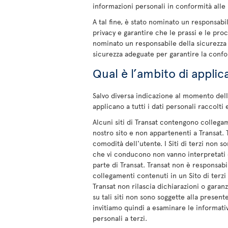
informazioni personali in conformità alle l
A tal fine, è stato nominato un responsabi
privacy e garantire che le prassi e le pr
nominato un responsabile della sicurezza d
sicurezza adeguate per garantire la confo
Qual è l’ambito di applic
Salvo diversa indicazione al momento della
applicano a tutti i dati personali raccolti 
Alcuni siti di Transat contengono collegament
nostro sito e non appartenenti a Transat. 
comodità dell'utente. I Siti di terzi non so
che vi conducono non vanno interpretati 
parte di Transat. Transat non è responsabil
collegamenti contenuti in un Sito di terzi 
Transat non rilascia dichiarazioni o garanz
su tali siti non sono soggette alla present
invitiamo quindi a esaminare le informative
personali a terzi.