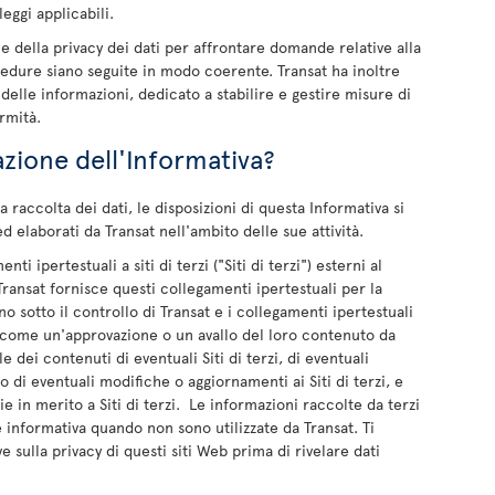
eggi applicabili.
le della privacy dei dati per affrontare domande relative alla
ocedure siano seguite in modo coerente. Transat ha inoltre
elle informazioni, dedicato a stabilire e gestire misure di
rmità.
azione dell'Informativa?
 raccolta dei dati, le disposizioni di questa Informativa si
ed elaborati da Transat nell'ambito delle sue attività.
i ipertestuali a siti di terzi ("Siti di terzi") esterni al
Transat fornisce questi collegamenti ipertestuali per la
no sotto il controllo di Transat e i collegamenti ipertestuali
come un'approvazione o un avallo del loro contenuto da
e dei contenuti di eventuali Siti di terzi, di eventuali
o di eventuali modifiche o aggiornamenti ai Siti di terzi, e
ie in merito a Siti di terzi. Le informazioni raccolte da terzi
e informativa quando non sono utilizzate da Transat. Ti
 sulla privacy di questi siti Web prima di rivelare dati