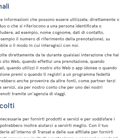
ali
le informazioni che possono essere utilizzate, direttamente o
duo o che si riferiscono a una persona identificata o
includere, ad esempio, nome cognome, dati di contatto,
d esempio il numero di riferimento della prenotazione), su
bile o il modo in cui interagisci con noi.
lte direttamente da te durante qualsiasi interazione che hai
ro sito Web, quando effettui una prenotazione, quando
l, quando utilizzi il nostro sito Web o app idonee o quando
azione premi o quando ti registri a un programma fedeltà
trebbero anche provenire da altre fonti, come partner terzi
 servizi, sia per nostro conto che per uno dei nostri
noti tramite un'agenzia di viaggi.
colti
cessarie per fornirti prodotti e servizi e per soddisfare i
 potrebbero inoltre aiutarci a servirti meglio. Con il tuo
le all'interno di Transat e delle sue affiliate per fornirti