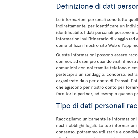
Definizione di dati person
Le informazioni personali sono tutte quel
indirettamente, per identificare un indivi
identificabile. I dati personali possono 
informazioni sull'itinerario di viaggio (a
come utilizzi il nostro sito Web e l'app mo
Queste informazioni possono essere racco
con noi, ad esempio quando visiti il nost
comunichi con noi tramite telefono o emai
partecipi a un sondaggio, concorso, estr
organizzato da o per conto di Transat. Po
che agiscono per nostro conto per fornire
fornitori o partner, ad esempio quando pre
Tipo di dati personali rac
Raccogliamo unicamente le informazioni ne
nostri obblighi legali. Le tue informazioni
consenso, potremmo utilizzarle e condivider