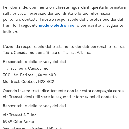
Per domande, commenti o richieste riguardanti questa Informativa
sulla privacy, l'esercizio dei tuoi diritti o le tue informazioni
personali, contatta il nostro responsabile della protezione dei dati
tramite il seguente
modulo elettronico
,
o per iscritto al seguente
indirizzo:
L'azienda responsabile del trattamento dei dati personali è Transat
Tours Canada Inc., un'affiliata di Transat A.T. Inc:
Responsabile della privacy dei dati
Transat Tours Canada inc.
300 Léo-Pariseau, Suite 600
Montreal, Quebec, H2X 4C2
Quando invece tratti direttamente con la nostra compagnia aerea
Air Transat, devi utilizzare le seguenti informazioni di contatto:
Responsabile della privacy dei dati
Air Transat A.T. Inc.
5959 Côte-Vertu
Saint-Laurent, Quebec, H4S 2E6