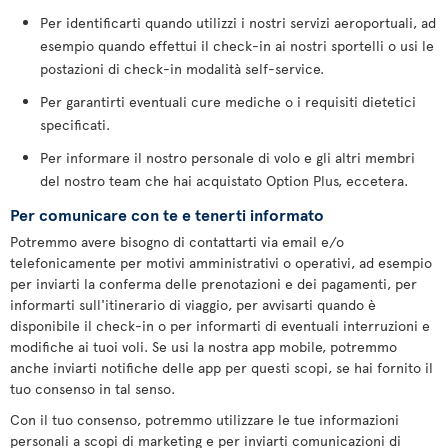
Per identificarti quando utilizzi i nostri servizi aeroportuali, ad
esempio quando effettui il check-in ai nostri sportelli o usi le
postazioni di check-in modalità self-service.
Per garantirti eventuali cure mediche o i requisiti dietetici
specificati.
Per informare il nostro personale di volo e gli altri membri
del nostro team che hai acquistato Option Plus, eccetera.
Per comunicare con te e tenerti informato
Potremmo avere bisogno di contattarti via email e/o
telefonicamente per motivi amministrativi o operativi, ad esempio
per inviarti la conferma delle prenotazioni e dei pagamenti, per
informarti sull'itinerario di viaggio, per avvisarti quando è
disponibile il check-in o per informarti di eventuali interruzioni e
modifiche ai tuoi voli. Se usi la nostra app mobile, potremmo
anche inviarti notifiche delle app per questi scopi, se hai fornito il
tuo consenso in tal senso.
Con il tuo consenso, potremmo utilizzare le tue informazioni
personali a scopi di marketing e per inviarti comunicazioni di