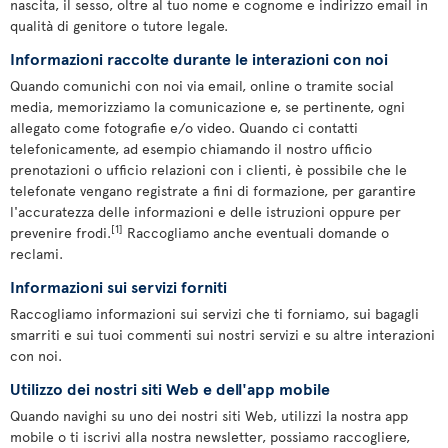
nascita, il sesso, oltre al tuo nome e cognome e indirizzo email in
qualità di genitore o tutore legale.
Informazioni raccolte durante le interazioni con noi
Quando comunichi con noi via email, online o tramite social
media, memorizziamo la comunicazione e, se pertinente, ogni
allegato come fotografie e/o video. Quando ci contatti
telefonicamente, ad esempio chiamando il nostro ufficio
prenotazioni o ufficio relazioni con i clienti, è possibile che le
telefonate vengano registrate a fini di formazione, per garantire
l'accuratezza delle informazioni e delle istruzioni oppure per
[1]
prevenire frodi.
Raccogliamo anche eventuali domande o
reclami.
Informazioni sui servizi forniti
Raccogliamo informazioni sui servizi che ti forniamo, sui bagagli
smarriti e sui tuoi commenti sui nostri servizi e su altre interazioni
con noi.
Utilizzo dei nostri siti Web e dell'app mobile
Quando navighi su uno dei nostri siti Web, utilizzi la nostra app
mobile o ti iscrivi alla nostra newsletter, possiamo raccogliere,