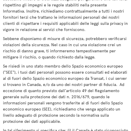
rispettino gli impegni e le regole stabiliti nella presente
Informativa. Inoltre, richiediamo contrattualmente a tutti i nostri
fornitori terzi che trattano le informazioni personali dei nostri
clienti di rispettare i requisiti applicabili delle leggi sulla privacy in
vigore in relazione ai servizi che forniscono.
Sebbene disponiamo di misure di sicurezza, potrebbero verificarsi
violazioni della sicurezza. Nel caso in cui una violazione crei un
rischio di danno grave, ti informeremo tempestivamente per
mitigare il rischio, o quando richiesto dalla legge.
Se risiedi in uno stato membro dello Spazio economico europeo
("SEE"), i tuoi dati personali possono essere consultati ed elaborati
al di fuori dello Spazio economico europeo da Transat, i cui server
si trovano in Canada, e/o da uno dei nostri partner di fiducia. Ad
eccezione di quanto previsto dall'articolo 49 del Regolamento
generale sulla protezione dei dati n. 2016/679, quando le
informazioni personali vengono trasferite al di fuori dello Spazio
economico europeo (SEE), richiediamo che venga applicato un
livello adeguato di protezione secondo la normativa sulla
protezione dei dati applicabile.
In tal riferimento si specifica che: (i) il Canada è stato riconosciuto