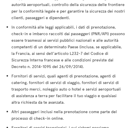
autorità aeroportuali, controllo della sicurezza delle frontiere
per la conformità legale e per garantire la sicurezza dei nostri
clienti, passeggeri e dipendenti.
In conformità alle leggi applicabili, i dati di prenotazione,
check-in e imbarco raccolti dai passeggeri (PNR/API) possono
essere trasmessi ai servizi pubblici nazionali e alle autorità
competenti di un determinato Paese (inclusa, se applicabile,
la Francia, ai sensi dell'articolo L232-7 del Codice di
Sicurezza Interna francese e alle condizioni previste dal
Decreto n. 2014-1095 del 26/09/2014).
Fornitori di servizi, quali agenti di prenotazione, agenti di
catering, fornitori di servizi di viaggio, fornitori di servizi di
trasporto merci, noleggio auto o hotel e servizi aeroportuali
di assistenza a terra per facilitare il tuo viaggio e qualsiasi
altra richiesta da te avanzata.
Altri passeggeri inclusi nella prenotazione come parte del
processo di check-in online.
Fornitori di servizi tecnologici, i cui sistemi possiamo