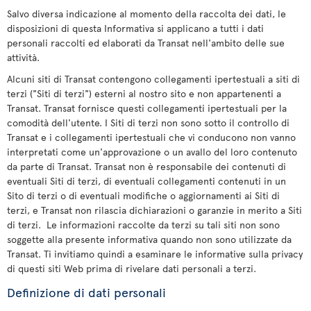
Salvo diversa indicazione al momento della raccolta dei dati, le
disposizioni di questa Informativa si applicano a tutti i dati
personali raccolti ed elaborati da Transat nell'ambito delle sue
attività.
Alcuni siti di Transat contengono collegamenti ipertestuali a siti di
terzi ("Siti di terzi") esterni al nostro sito e non appartenenti a
Transat. Transat fornisce questi collegamenti ipertestuali per la
comodità dell'utente. I Siti di terzi non sono sotto il controllo di
Transat e i collegamenti ipertestuali che vi conducono non vanno
interpretati come un'approvazione o un avallo del loro contenuto
da parte di Transat. Transat non è responsabile dei contenuti di
eventuali Siti di terzi, di eventuali collegamenti contenuti in un
Sito di terzi o di eventuali modifiche o aggiornamenti ai Siti di
terzi, e Transat non rilascia dichiarazioni o garanzie in merito a Siti
di terzi. Le informazioni raccolte da terzi su tali siti non sono
soggette alla presente informativa quando non sono utilizzate da
Transat. Ti invitiamo quindi a esaminare le informative sulla privacy
di questi siti Web prima di rivelare dati personali a terzi.
Definizione di dati personali