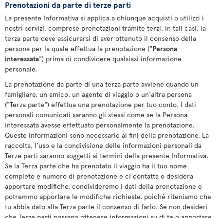
Prenotazioni da parte di terze parti
La presente Informativa si applica a chiunque acquisti o utilizzi i
nostri servizi, comprese prenotazioni tramite terzi. In tali casi, la
terza parte deve assicurarsi di aver ottenuto il consenso della
persona per la quale effettua la prenotazione ("
Persona
interessata
") prima di condividere qualsiasi informazione
personale.
La prenotazione da parte di una terza parte avviene quando un
famigliare, un amico, un agente di viaggio o un'altra persona
("Terza parte") effettua una prenotazione per tuo conto. I dati
personali comunicati saranno gli stessi come se la Persona
interessata avesse effettuato personalmente la prenotazione.
Queste informazioni sono necessarie ai fini della prenotazione. La
raccolta, l'uso e la condivisione delle informazioni personali da
Terze parti saranno soggetti ai termini della presente Informativa.
Se la Terza parte che ha prenotato il viaggio ha il tuo nome
completo e numero di prenotazione e ci contatta o desidera
apportare modifiche, condivideremo i dati della prenotazione e
potremmo apportare le modifiche richieste, poiché riteniamo che
tu abbia dato alla Terza parte il consenso di farlo. Se non desideri
che Terze parti possano ottenere informazioni su di te o apportare