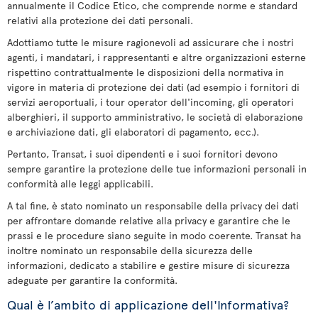
annualmente il Codice Etico, che comprende norme e standard
relativi alla protezione dei dati personali.
Adottiamo tutte le misure ragionevoli ad assicurare che i nostri
agenti, i mandatari, i rappresentanti e altre organizzazioni esterne
rispettino contrattualmente le disposizioni della normativa in
vigore in materia di protezione dei dati (ad esempio i fornitori di
servizi aeroportuali, i tour operator dell'incoming, gli operatori
alberghieri, il supporto amministrativo, le società di elaborazione
e archiviazione dati, gli elaboratori di pagamento, ecc.).
Pertanto, Transat, i suoi dipendenti e i suoi fornitori devono
sempre garantire la protezione delle tue informazioni personali in
conformità alle leggi applicabili.
A tal fine, è stato nominato un responsabile della privacy dei dati
per affrontare domande relative alla privacy e garantire che le
prassi e le procedure siano seguite in modo coerente. Transat ha
inoltre nominato un responsabile della sicurezza delle
informazioni, dedicato a stabilire e gestire misure di sicurezza
adeguate per garantire la conformità.
Qual è l’ambito di applicazione dell'Informativa?