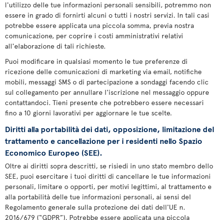
l'utilizzo delle tue informazioni personali sensibili, potremmo non
essere in grado di fornirti alcuni o tutti i nostri servizi. In tali casi
potrebbe essere applicata una piccola somma, previa nostra
comunicazione, per coprire i costi amministrativi relativi
all'elaborazione di tali richieste.
Puoi modificare in qualsiasi momento le tue preferenze di
ricezione delle comunicazioni di marketing via email, notifiche
mobili, messaggi SMS o di partecipazione a sondaggi facendo clic
sul collegamento per annullare l'iscrizione nel messaggio oppure
contattandoci. Tieni presente che potrebbero essere necessari
fino a 10 giorni lavorativi per aggiornare le tue scelte.
Diritti alla portabilità dei dati, opposizione, limitazione del
trattamento e cancellazione per i residenti nello Spazio
Economico Europeo (SEE).
Oltre ai diritti sopra descritti, se risiedi in uno stato membro dello
SEE, puoi esercitare i tuoi diritti di cancellare le tue informazioni
personali, limitare o opporti, per motivi legittimi, al trattamento e
alla portabilità delle tue informazioni personali, ai sensi del
Regolamento generale sulla protezione dei dati dell'UE n.
2016/679 (“GDPR”). Potrebbe essere applicata una piccola