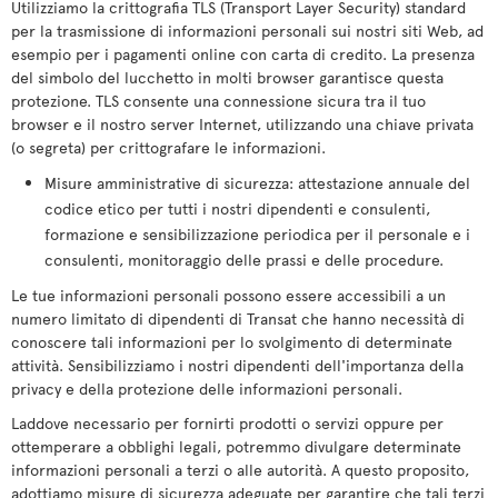
Utilizziamo la crittografia TLS (Transport Layer Security) standard
per la trasmissione di informazioni personali sui nostri siti Web, ad
esempio per i pagamenti online con carta di credito. La presenza
del simbolo del lucchetto in molti browser garantisce questa
protezione. TLS consente una connessione sicura tra il tuo
browser e il nostro server Internet, utilizzando una chiave privata
(o segreta) per crittografare le informazioni.
Misure amministrative di sicurezza: attestazione annuale del
codice etico per tutti i nostri dipendenti e consulenti,
formazione e sensibilizzazione periodica per il personale e i
consulenti, monitoraggio delle prassi e delle procedure.
Le tue informazioni personali possono essere accessibili a un
numero limitato di dipendenti di Transat che hanno necessità di
conoscere tali informazioni per lo svolgimento di determinate
attività. Sensibilizziamo i nostri dipendenti dell'importanza della
privacy e della protezione delle informazioni personali.
Laddove necessario per fornirti prodotti o servizi oppure per
ottemperare a obblighi legali, potremmo divulgare determinate
informazioni personali a terzi o alle autorità. A questo proposito,
adottiamo misure di sicurezza adeguate per garantire che tali terzi