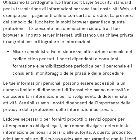
Utilizziamo la crittografia TLS (Transport Layer Security) standard
per la trasmissione di informazioni personali sui nostri siti Web, ad
esempio per i pagamenti online con carta di credito. La presenza
del simbolo del lucchetto in molti browser garantisce questa
protezione. TLS consente una connessione sicura tra il tuo
browser e il nostro server Internet, utilizzando una chiave privata
(o segreta) per crittografare le informazioni.
Misure amministrative di sicurezza: attestazione annuale del
codice etico per tutti i nostri dipendenti e consulenti,
formazione e sensibilizzazione periodica per il personale e i
consulenti, monitoraggio delle prassi e delle procedure.
Le tue informazioni personali possono essere accessibili a un
numero limitato di dipendenti di Transat che hanno necessità di
conoscere tali informazioni per lo svolgimento di determinate
attività. Sensibilizziamo i nostri dipendenti dell'importanza della
privacy e della protezione delle informazioni personali.
Laddove necessario per fornirti prodotti o servizi oppure per
ottemperare a obblighi legali, potremmo divulgare determinate
informazioni personali a terzi o alle autorità. A questo proposito,
adottiamo misure di sicurezza adeguate per garantire che tali terzi