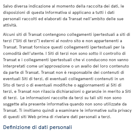
Salvo diversa indicazione al momento della raccolta dei dati, le
disposizioni di questa Informativa si applicano a tutti i dati
personali raccolti ed elaborati da Transat nell'ambito delle sue
attività.
Alcuni siti di Transat contengono collegamenti ipertestuali a siti di
terzi ("Siti di terzi") esterni al nostro sito e non appartenenti a
Transat. Transat fornisce questi collegamenti ipertestuali per la
comodità dell'utente. I Siti di terzi non sono sotto il controllo di
Transat e i collegamenti ipertestuali che vi conducono non vanno
interpretati come un'approvazione o un avallo del loro contenuto
da parte di Transat. Transat non è responsabile dei contenuti di
eventuali Siti di terzi, di eventuali collegamenti contenuti in un
Sito di terzi o di eventuali modifiche o aggiornamenti ai Siti di
terzi, e Transat non rilascia dichiarazioni o garanzie in merito a Siti
di terzi. Le informazioni raccolte da terzi su tali siti non sono
soggette alla presente informativa quando non sono utilizzate da
Transat. Ti invitiamo quindi a esaminare le informative sulla privacy
di questi siti Web prima di rivelare dati personali a terzi.
Definizione di dati personali