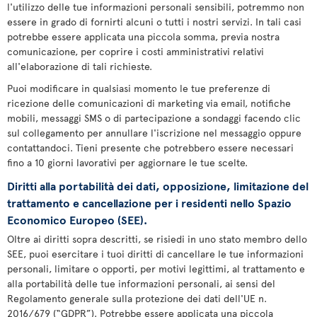
l'utilizzo delle tue informazioni personali sensibili, potremmo non
essere in grado di fornirti alcuni o tutti i nostri servizi. In tali casi
potrebbe essere applicata una piccola somma, previa nostra
comunicazione, per coprire i costi amministrativi relativi
all'elaborazione di tali richieste.
Puoi modificare in qualsiasi momento le tue preferenze di
ricezione delle comunicazioni di marketing via email, notifiche
mobili, messaggi SMS o di partecipazione a sondaggi facendo clic
sul collegamento per annullare l'iscrizione nel messaggio oppure
contattandoci. Tieni presente che potrebbero essere necessari
fino a 10 giorni lavorativi per aggiornare le tue scelte.
Diritti alla portabilità dei dati, opposizione, limitazione del
trattamento e cancellazione per i residenti nello Spazio
Economico Europeo (SEE).
Oltre ai diritti sopra descritti, se risiedi in uno stato membro dello
SEE, puoi esercitare i tuoi diritti di cancellare le tue informazioni
personali, limitare o opporti, per motivi legittimi, al trattamento e
alla portabilità delle tue informazioni personali, ai sensi del
Regolamento generale sulla protezione dei dati dell'UE n.
2016/679 (“GDPR”). Potrebbe essere applicata una piccola