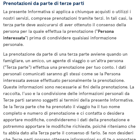
Prenotazioni da parte di terze parti
La presente Informativa si applica a chiunque acquisti o utilizzi i
nostri servizi, comprese prenotazioni tramite terzi. In tali casi, la
terza parte deve assicurarsi di aver ottenuto il consenso della
persona per la quale effettua la prenotazione ("
Persona
interessata
") prima di condividere qualsiasi informazione
personale.
La prenotazione da parte di una terza parte avviene quando un
famigliare, un amico, un agente di viaggio o un'altra persona
("Terza parte") effettua una prenotazione per tuo conto. I dati
personali comunicati saranno gli stessi come se la Persona
interessata avesse effettuato personalmente la prenotazione.
Queste informazioni sono necessarie ai fini della prenotazione. La
raccolta, l'uso e la condivisione delle informazioni personali da
Terze parti saranno soggetti ai termini della presente Informativa.
Se la Terza parte che ha prenotato il viaggio ha il tuo nome
completo e numero di prenotazione e ci contatta o desidera
apportare modifiche, condivideremo i dati della prenotazione e
potremmo apportare le modifiche richieste, poiché riteniamo che
tu abbia dato alla Terza parte il consenso di farlo. Se non desideri
che Terze parti possano ottenere informazioni su di te o apportare