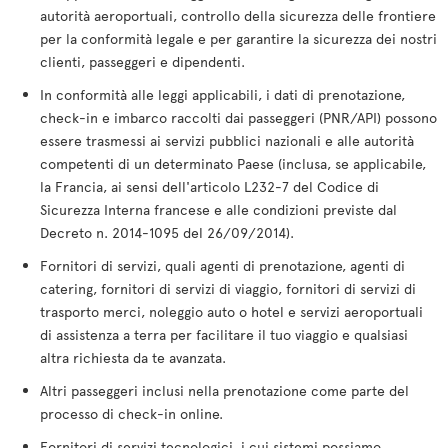
autorità aeroportuali, controllo della sicurezza delle frontiere
per la conformità legale e per garantire la sicurezza dei nostri
clienti, passeggeri e dipendenti.
In conformità alle leggi applicabili, i dati di prenotazione,
check-in e imbarco raccolti dai passeggeri (PNR/API) possono
essere trasmessi ai servizi pubblici nazionali e alle autorità
competenti di un determinato Paese (inclusa, se applicabile,
la Francia, ai sensi dell'articolo L232-7 del Codice di
Sicurezza Interna francese e alle condizioni previste dal
Decreto n. 2014-1095 del 26/09/2014).
Fornitori di servizi, quali agenti di prenotazione, agenti di
catering, fornitori di servizi di viaggio, fornitori di servizi di
trasporto merci, noleggio auto o hotel e servizi aeroportuali
di assistenza a terra per facilitare il tuo viaggio e qualsiasi
altra richiesta da te avanzata.
Altri passeggeri inclusi nella prenotazione come parte del
processo di check-in online.
Fornitori di servizi tecnologici, i cui sistemi possiamo