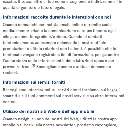
nascita, il sesso, oltre al tuo nome e cognome e indirizzo email in
qualità di genitore o tutore legale.
Informazioni raccolte durante le interazioni con noi
Quando comunichi con noi via email, online o tramite social
media, memorizziamo la comunicazione e, se pertinente, ogni
allegato come fotografie e/o video. Quando ci contatti
telefonicamente, ad esempio chiamando il nostro ufficio
prenotazioni o ufficio relazioni con i clienti, è possibile che le
telefonate vengano registrate a fini di formazione, per garantire
l'accuratezza delle informazioni e delle istruzioni oppure per
[1]
prevenire frodi.
Raccogliamo anche eventuali domande o
reclami.
Informazioni sui servizi forniti
Raccogliamo informazioni sui servizi che ti forniamo, sui bagagli
smarriti e sui tuoi commenti sui nostri servizi e su altre interazioni
con noi.
Utilizzo dei nostri siti Web e dell'app mobile
Quando navighi su uno dei nostri siti Web, utilizzi la nostra app
mobile o ti iscrivi alla nostra newsletter, possiamo raccogliere,