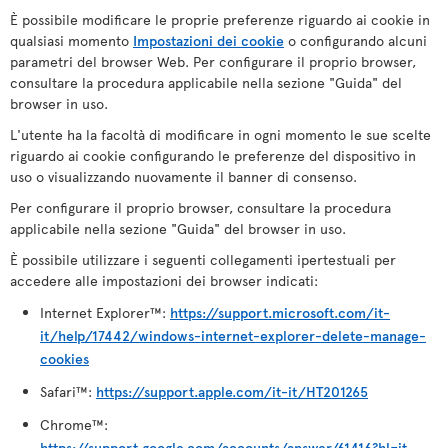
È possibile modificare le proprie preferenze riguardo ai cookie in
qualsiasi momento
Impostazioni dei cookie
o configurando alcuni
parametri del browser Web. Per configurare il proprio browser,
consultare la procedura applicabile nella sezione "Guida" del
browser in uso.
L'utente ha la facoltà di modificare in ogni momento le sue scelte
riguardo ai cookie configurando le preferenze del dispositivo in
uso o visualizzando nuovamente il banner di consenso.
Per configurare il proprio browser, consultare la procedura
applicabile nella sezione "Guida" del browser in uso.
È possibile utilizzare i seguenti collegamenti ipertestuali per
accedere alle impostazioni dei browser indicati:
Internet Explorer™:
https://support.microsoft.com/it-
it/help/17442/windows-internet-explorer-delete-manage-
cookies
Safari™:
https://support.apple.com/it-it/HT201265
Chrome™:
https://support.google.com/accounts/answer/61416?hl=it