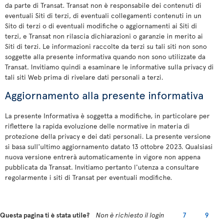
da parte di Transat. Transat non è responsabile dei contenuti di
eventuali Siti di terzi, di eventuali collegamenti contenuti in un
Sito di terzi o di eventuali modifiche o aggiornamenti ai Siti di
terzi, e Transat non rilascia dichiarazioni o garanzie in merito ai
Siti di terzi. Le informazioni raccolte da terzi su tali siti non sono
soggette alla presente informativa quando non sono utilizzate da
Transat. Invitiamo quindi a esaminare le informative sulla privacy di
tali siti Web prima di rivelare dati personali a terzi.
Aggiornamento alla presente informativa
La presente Informativa è soggetta a modifiche, in particolare per
riflettere la rapida evoluzione delle normative in materia di
protezione della privacy e dei dati personali. La presente versione
si basa sull'ultimo aggiornamento datato 13 ottobre 2023. Qualsiasi
nuova versione entrerà automaticamente in vigore non appena
pubblicata da Transat. Invitiamo pertanto l'utenza a consultare
regolarmente i siti di Transat per eventuali modifiche.
Questa pagina ti è stata utile?
Non è richiesto il login
7
9