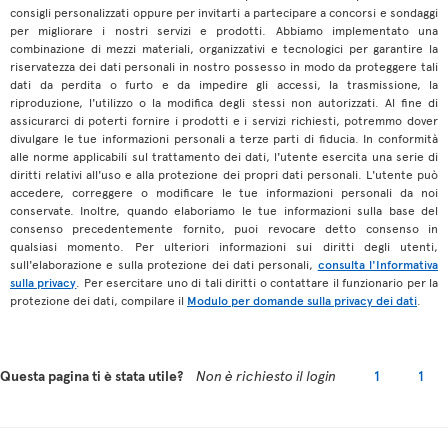
consigli personalizzati oppure per invitarti a partecipare a concorsi e sondaggi
per migliorare i nostri servizi e prodotti. Abbiamo implementato una
combinazione di mezzi materiali, organizzativi e tecnologici per garantire la
riservatezza dei dati personali in nostro possesso in modo da proteggere tali
dati da perdita o furto e da impedire gli accessi, la trasmissione, la
riproduzione, l'utilizzo o la modifica degli stessi non autorizzati. Al fine di
assicurarci di poterti fornire i prodotti e i servizi richiesti, potremmo dover
divulgare le tue informazioni personali a terze parti di fiducia. In conformità
alle norme applicabili sul trattamento dei dati, l'utente esercita una serie di
diritti relativi all'uso e alla protezione dei propri dati personali. L'utente può
accedere, correggere o modificare le tue informazioni personali da noi
conservate. Inoltre, quando elaboriamo le tue informazioni sulla base del
consenso precedentemente fornito, puoi revocare detto consenso in
qualsiasi momento. Per ulteriori informazioni sui diritti degli utenti,
sull'elaborazione e sulla protezione dei dati personali,
consulta l'Informativa
sulla privacy
. Per esercitare uno di tali diritti o contattare il funzionario per la
protezione dei dati, compilare il
Modulo per domande sulla privacy dei dati
.
Questa pagina ti è stata utile?
Non è richiesto il login
1
1