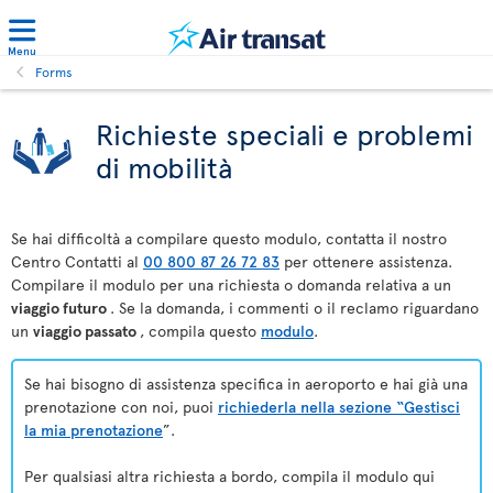
Menu
Forms
Richieste speciali e problemi
di mobilità
Se hai difficoltà a compilare questo modulo, contatta il nostro
Centro Contatti al
00 800 87 26 72 83
per ottenere assistenza.
Compilare il modulo per una richiesta o domanda relativa a un
viaggio futuro
. Se la domanda, i commenti o il reclamo riguardano
un
viaggio passato
, compila questo
modulo
.
Se hai bisogno di assistenza specifica in aeroporto e hai già una
prenotazione con noi, puoi
richiederla nella sezione “Gestisci
la mia prenotazione
”.
Per qualsiasi altra richiesta a bordo, compila il modulo qui