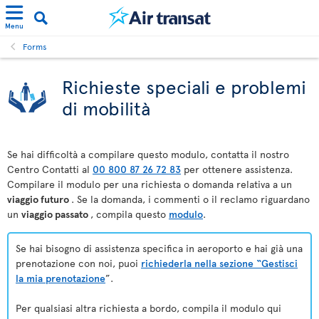
Menu
Forms
Richieste speciali e problemi
di mobilità
Se hai difficoltà a compilare questo modulo, contatta il nostro
Centro Contatti al
00 800 87 26 72 83
per ottenere assistenza.
Compilare il modulo per una richiesta o domanda relativa a un
viaggio futuro
. Se la domanda, i commenti o il reclamo riguardano
un
viaggio passato
, compila questo
modulo
.
Se hai bisogno di assistenza specifica in aeroporto e hai già una
prenotazione con noi, puoi
richiederla nella sezione “Gestisci
la mia prenotazione
”.
Per qualsiasi altra richiesta a bordo, compila il modulo qui