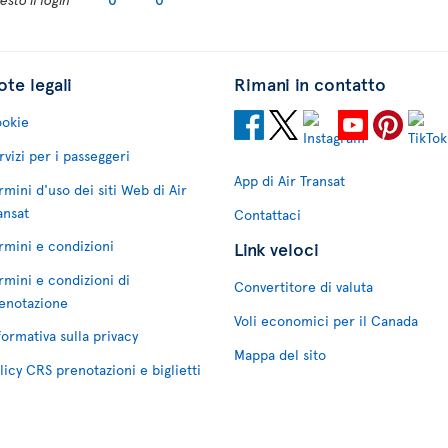
te legali
Rimani in contatto
okie
rvizi per i passeggeri
App di Air Transat
rmini d'uso dei siti Web di Air
ansat
Contattaci
rmini e condizioni
Link veloci
rmini e condizioni di
Convertitore di valuta
enotazione
Voli economici per il Canada
formativa sulla privacy
Mappa del sito
licy CRS prenotazioni e biglietti