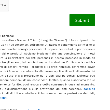
i personali
onsentire a Transat A.T. inc. (di seguito "Transat") di fornirti prodotti o
 Con il tuo consenso, potremmo utilizzarle e condividerle all'interno di
promozionali e consigli personalizzati oppure per invitarti a partecipare a
servizi e prodotti. Abbiamo implementato una combinazione di mezzi
ntire la riservatezza dei dati personali in nostro possesso in modo da
ire gli accessi, la trasmissione, la riproduzione, l'utilizzo o la modifica
arci di poterti fornire i prodotti e i servizi richiesti, potremmo dover
arti di fiducia. In conformità alle norme applicabili sul trattamento dei
ativi all'uso e alla protezione dei propri dati personali. L'utente può
azioni personali da noi conservate. Inoltre, quando elaboriamo le tue
temente fornito, puoi revocare detto consenso in qualsiasi momento.
enti, sull'elaborazione e sulla protezione dei dati personali,
consulta
i tali diritti o contattare il funzionario per la protezione dei dati,
i dati
.
sto il login
0
0