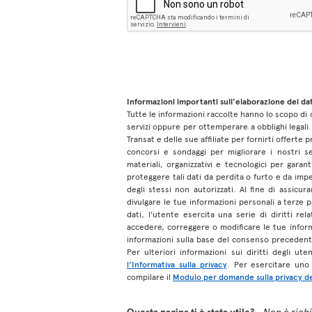
Informazioni importanti sull'elaborazione dei dat
Tutte le informazioni raccolte hanno lo scopo di c
servizi oppure per ottemperare a obblighi legali.
Transat e delle sue affiliate per fornirti offerte 
concorsi e sondaggi per migliorare i nostri 
materiali, organizzativi e tecnologici per gara
proteggere tali dati da perdita o furto e da imped
degli stessi non autorizzati. Al fine di assicur
divulgare le tue informazioni personali a terze p
dati, l'utente esercita una serie di diritti rel
accedere, correggere o modificare le tue inform
informazioni sulla base del consenso preceden
Per ulteriori informazioni sui diritti degli ut
l'Informativa sulla privacy
. Per esercitare uno d
compilare il
Modulo per domande sulla privacy de
Questa pagina ti è stata utile?
Non è richie