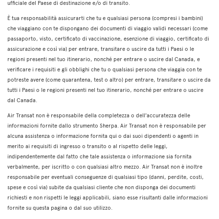
ufficiale del Paese di destinazione e/o di transito.
È tua responsabilità assicurarti che tu e qualsiasi persona (compresi i bambini)
che viaggiano con te dispongano dei documenti di viaggio validi necessari (come
passaporto, visto, certificato di vaccinazione, esenzione di viaggio, certificato di
assicurazione e così via) per entrare, transitare o uscire da tutti i Paesi o le
regioni presenti nel tuo itinerario, nonché per entrare o uscire dal Canada, e
verificare i requisiti e gli obblighi che tu o qualsiasi persona che viaggia con te
potreste avere (come quarantena, test o altro) per entrare, transitare o uscire da
tutti i Paesi o le regioni presenti nel tuo itinerario, nonché per entrare o uscire
dal Canada.
Air Transat non è responsabile della completezza o dell'accuratezza delle
informazioni fornite dallo strumento Sherpa. Air Transat non è responsabile per
alcuna assistenza o informazione fornita qui o dai suoi dipendenti o agenti in
merito ai requisiti di ingresso o transito o al rispetto delle leggi,
indipendentemente dal fatto che tale assistenza o informazione sia fornita
verbalmente, per iscritto o con qualsiasi altro mezzo. Air Transat non è inoltre
responsabile per eventuali conseguenze di qualsiasi tipo (danni, perdite, costi,
spese e così via) subite da qualsiasi cliente che non disponga dei documenti
richiesti e non rispetti le leggi applicabili, siano esse risultanti dalle informazioni
fornite su questa pagina o dal suo utilizzo.