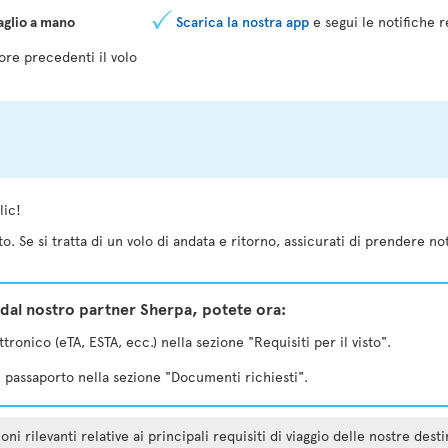
aglio a mano
Scarica la nostra app
e segui le notifiche r
ore precedenti il volo
o
lic!
o. Se si tratta di un volo di andata e ritorno, assicurati di prendere no
dal nostro partner Sherpa, potete ora:
tronico (eTA, ESTA, ecc.) nella sezione "Requisiti per il visto".
el passaporto nella sezione "Documenti richiesti".
 rilevanti relative ai principali requisiti di viaggio delle nostre dest