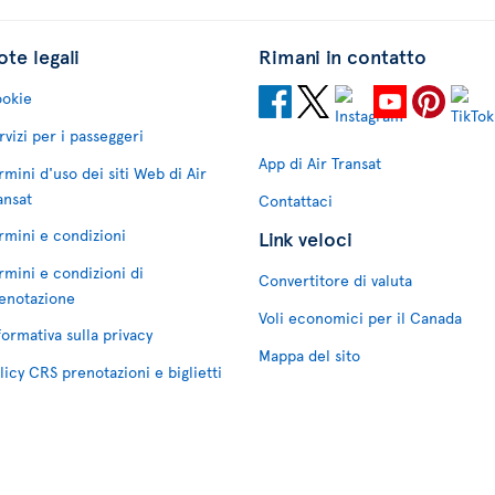
te legali
Rimani in contatto
okie
rvizi per i passeggeri
App di Air Transat
rmini d'uso dei siti Web di Air
ansat
Contattaci
rmini e condizioni
Link veloci
rmini e condizioni di
Convertitore di valuta
enotazione
Voli economici per il Canada
formativa sulla privacy
Mappa del sito
licy CRS prenotazioni e biglietti