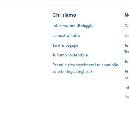
Chi siamo
No
Informazioni di viaggio
Co
La nostra flotta
Se
Tariffe bagagli
Te
Tr
Turismo sostenibile
Te
Premi e riconoscimenti (disponibile
Te
solo in lingua inglese)
pr
In
Po