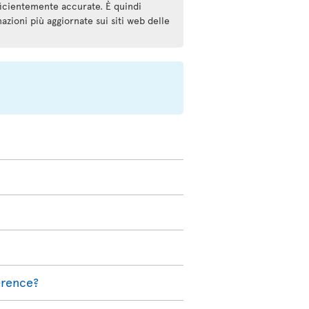
ficientemente accurate. È quindi
mazioni più aggiornate sui siti web delle
ference?