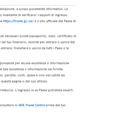
destinazione, a scopo puramente informativo. Le
vivamente di verificare i requisiti di ingresso
ese
https://travel.gc.ca/
e il sito ufficiale del Paese di
idi necessari (come passaporto, visto, certificato di
ti nel tuo itinerario, nonché per entrare o uscire dal
ntrare, transitare o uscire da tutti i Paesi o le
sponsabile per alcuna assistenza o informazione
he tale assistenza o informazione sia fornita
i, perdite, costi, spese e così via) subite da
u questa pagina o dal suo utilizzo.
 rimborso. L'ingresso in un Paese potrebbe esserti
 consultare lo
IATA Travel Centre
prima del tuo