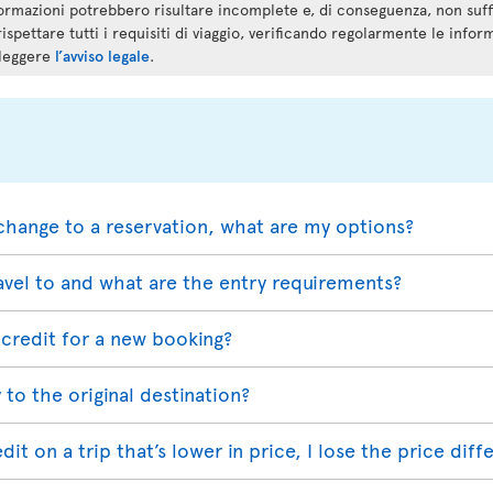
ormazioni potrebbero risultare incomplete e, di conseguenza, non suf
rispettare tutti i requisiti di viaggio, verificando regolarmente le infor
 leggere
l’avviso legale
.
change to a reservation, what are my options?
avel to and what are the entry requirements?
credit for a new booking?
 to the original destination?
redit on a trip that’s lower in price, I lose the price dif