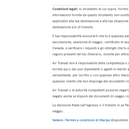
Condizioni legali:
lo strumento di cui sopra, fornito
informazioni fornite da questo strumento non sostitui
applicabili alla tua destinazione e alla tua situazi
destinazione e/o di transito.
È tua responsabilità assicurarti che tu e qualsiasi 
vaccinazione, esenzione di viaggio, certificato di ass
Canada, e verificare i requisiti e gli obblighi che tu
regioni presenti nel tuo itinerario, nonché per entr
Air Transat non è responsabile della completezza o 
fornita qui o dai suoi dipendenti o agenti in merito a
verbalmente, per iscritto o con qualsiasi altro mezzo
qualsiasi cliente che non disponga dei documenti richi
Air Transat o le autorità competenti possono negarti
negato anche se disponi dei documenti di viaggio ric
La decisione finale sull'ingresso o il transito in un P
viaggio.
Vedere i Termini e condizioni di Sherpa
(disponibile s