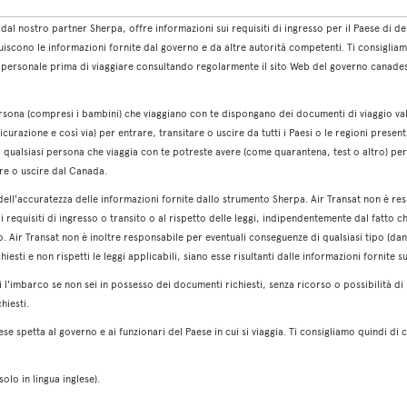
 dal nostro partner Sherpa, offre informazioni sui requisiti di ingresso per il Paese di 
scono le informazioni fornite dal governo e da altre autorità competenti. Ti consigliamo 
one personale prima di viaggiare consultando regolarmente il sito Web del governo canad
persona (compresi i bambini) che viaggiano con te dispongano dei documenti di viaggio val
icurazione e così via) per entrare, transitare o uscire da tutti i Paesi o le regioni presen
 o qualsiasi persona che viaggia con te potreste avere (come quarantena, test o altro) per e
are o uscire dal Canada.
dell'accuratezza delle informazioni fornite dallo strumento Sherpa. Air Transat non è re
i requisiti di ingresso o transito o al rispetto delle leggi, indipendentemente dal fatto c
. Air Transat non è inoltre responsabile per eventuali conseguenze di qualsiasi tipo (dann
esti e non rispetti le leggi applicabili, siano esse risultanti dalle informazioni fornite s
 l'imbarco se non sei in possesso dei documenti richiesti, senza ricorso o possibilità di
hiesti.
aese spetta al governo e ai funzionari del Paese in cui si viaggia. Ti consigliamo quindi di
olo in lingua inglese).